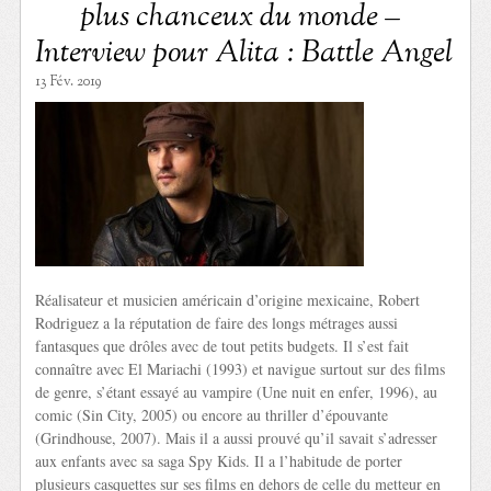
plus chanceux du monde –
Interview pour Alita : Battle Angel
13 Fév. 2019
Réalisateur et musicien américain d’origine mexicaine, Robert
Rodriguez a la réputation de faire des longs métrages aussi
fantasques que drôles avec de tout petits budgets. Il s’est fait
connaître avec El Mariachi (1993) et navigue surtout sur des films
de genre, s’étant essayé au vampire (Une nuit en enfer, 1996), au
comic (Sin City, 2005) ou encore au thriller d’épouvante
(Grindhouse, 2007). Mais il a aussi prouvé qu’il savait s’adresser
aux enfants avec sa saga Spy Kids. Il a l’habitude de porter
plusieurs casquettes sur ses films en dehors de celle du metteur en