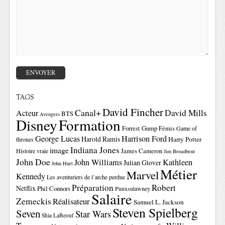
TAGS
David Fincher
Canal+
David Mills
Acteur
BTS
Avengers
Disney
Formation
Forrest Gump
Fémis
Game of
George Lucas
Harrison Ford
Harold Ramis
Harry Potter
thrones
Indiana Jones
image
Histoire vraie
James Cameron
Jim Broadbent
John Doe
John Williams
Kathleen
Julian Glover
John Hurt
Métier
Marvel
Kennedy
Les aventuriers de l’arche perdue
Préparation
Robert
Netflix
Phil Connors
Punxsutawney
Salaire
Zemeckis
Réalisateur
Samuel L. Jackson
Steven Spielberg
Seven
Star Wars
Shia LaBeouf