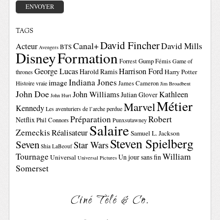
TAGS
David Fincher
Canal+
David Mills
Acteur
BTS
Avengers
Disney
Formation
Forrest Gump
Fémis
Game of
George Lucas
Harrison Ford
Harold Ramis
Harry Potter
thrones
Indiana Jones
image
Histoire vraie
James Cameron
Jim Broadbent
John Doe
John Williams
Kathleen
Julian Glover
John Hurt
Métier
Marvel
Kennedy
Les aventuriers de l’arche perdue
Préparation
Robert
Netflix
Phil Connors
Punxsutawney
Salaire
Zemeckis
Réalisateur
Samuel L. Jackson
Steven Spielberg
Seven
Star Wars
Shia LaBeouf
Tournage
William
Un jour sans fin
Universal
Universal Pictures
Somerset
Ciné Télé & Co.