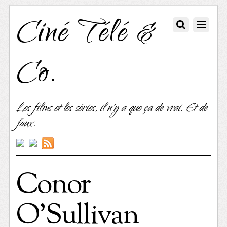
Ciné Télé &
Co.
Les films et les séries, il n'y a que ça de vrai. Et de
faux.
Conor
O’Sullivan