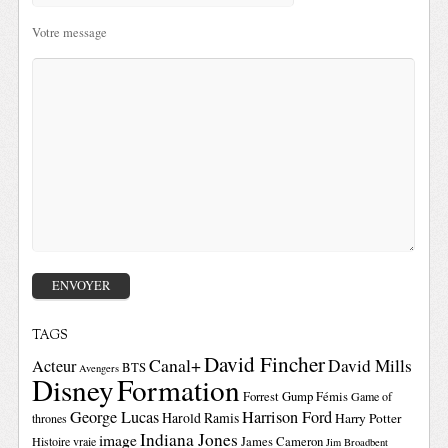
Votre message
TAGS
David Fincher
Canal+
David Mills
Acteur
BTS
Avengers
Disney
Formation
Forrest Gump
Fémis
Game of
George Lucas
Harrison Ford
Harold Ramis
Harry Potter
thrones
Indiana Jones
image
Histoire vraie
James Cameron
Jim Broadbent