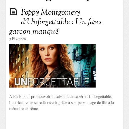
Poppy Montgomery
d’Unforgettable : Un faux
garçon manqué
7 Fév. 2016
A Paris pour promouvoir la saison 2 de sa série, Unforgettable,
l’actrice avoue se redécouvrir grâce à son personnage de flic à la
mémoire extrême.