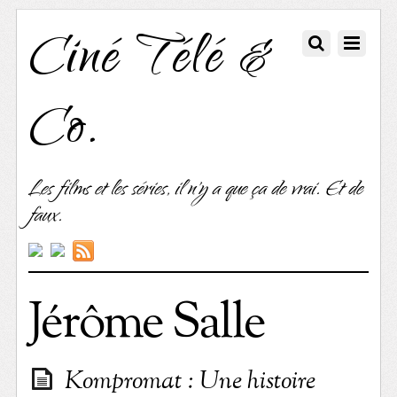
Ciné Télé &
Co.
Les films et les séries, il n'y a que ça de vrai. Et de
faux.
Jérôme Salle
Kompromat : Une histoire