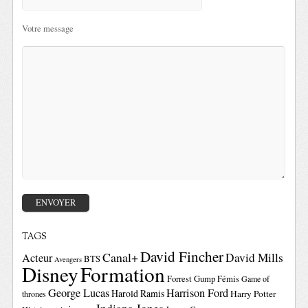
Votre message
TAGS
David Fincher
Canal+
David Mills
Acteur
BTS
Avengers
Disney
Formation
Forrest Gump
Fémis
Game of
George Lucas
Harrison Ford
Harold Ramis
Harry Potter
thrones