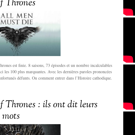
f Thrones
rones est finie. 8 saisons, 73 épisodes et un nombre incalculables
ci les 100 plus marquantes. Avec les dernières paroles prononcées
 infortunés défunts. Ou comment entrer dans l’Histoire cathodique.
Thrones : ils ont dit leurs
s mots