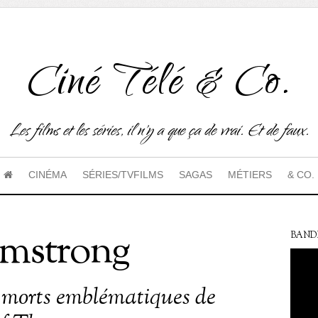
Ciné Télé & Co.
Les films et les séries, il n'y a que ça de vrai. Et de faux.
CINÉMA
SÉRIES/TVFILMS
SAGAS
MÉTIERS
& CO.
mstrong
BAND
 morts emblématiques de