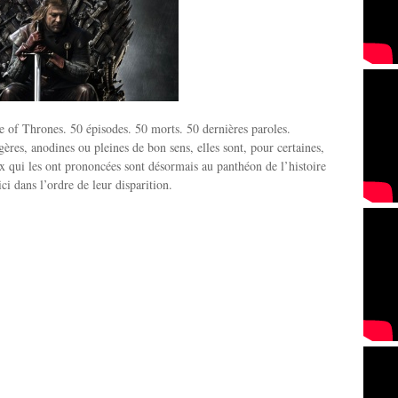
 of Thrones. 50 épisodes. 50 morts. 50 dernières paroles.
ères, anodines ou pleines de bon sens, elles sont, pour certaines,
x qui les ont prononcées sont désormais au panthéon de l’histoire
ici dans l’ordre de leur disparition.