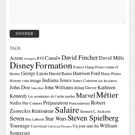
TAGS
David Fincher
Canal+
David Mills
Acteur
BTS
Avengers
Disney
Formation
Forrest Gump
Fémis
Game of
George Lucas
Harrison Ford
Harold Ramis
Harry Potter
thrones
Indiana Jones
image
Histoire vraie
James Cameron
Jim Broadbent
John Doe
John Williams
Kathleen
Julian Glover
John Hurt
Métier
Marvel
Kennedy
Les aventuriers de l’arche perdue
Préparation
Robert
Netflix
Phil Connors
Punxsutawney
Salaire
Zemeckis
Réalisateur
Samuel L. Jackson
Steven Spielberg
Seven
Star Wars
Shia LaBeouf
Tournage
William
Un jour sans fin
Universal
Universal Pictures
Somerset