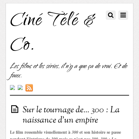
Ciné Télé &
Co.
Les films et les séries, il n'y a que ça de vrai. Et de
faux.
Sur le tournage de… 300 : La
naissance d’un empire
Le film ressemble visuellement à
et son histoire se passe
300
pendant l’intrigue de
mais ce n’est pas
.
300
300
300 : La