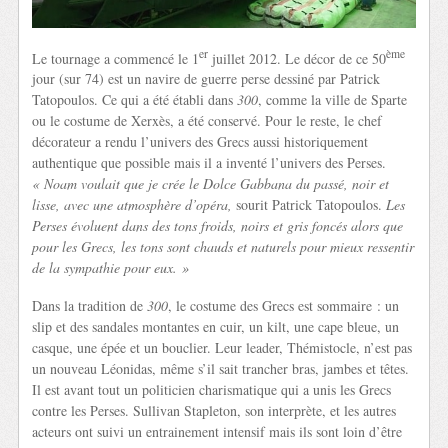
er
ème
Le tournage a commencé le 1
juillet 2012. Le décor de ce 50
jour (sur 74) est un navire de guerre perse dessiné par Patrick
Tatopoulos. Ce qui a été établi dans
300
, comme la ville de Sparte
ou le costume de Xerxès, a été conservé. Pour le reste, le chef
décorateur a rendu l’univers des Grecs aussi historiquement
authentique que possible mais il a inventé l’univers des Perses.
« Noam voulait que je crée le Dolce Gabbana du passé, noir et
lisse, avec une atmosphère d’opéra,
sourit Patrick Tatopoulos.
Les
Perses évoluent dans des tons froids, noirs et gris foncés alors que
pour les Grecs, les tons sont chauds et naturels pour mieux ressentir
de la sympathie pour eux. »
Dans la tradition de
300
, le costume des Grecs est sommaire : un
slip et des sandales montantes en cuir, un kilt, une cape bleue, un
casque, une épée et un bouclier. Leur leader, Thémistocle, n’est pas
un nouveau Léonidas, même s’il sait trancher bras, jambes et têtes.
Il est avant tout un politicien charismatique qui a unis les Grecs
contre les Perses. Sullivan Stapleton, son interprète, et les autres
acteurs ont suivi un entrainement intensif mais ils sont loin d’être