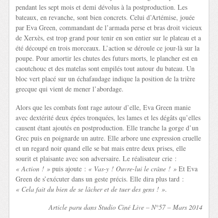
pendant les sept mois et demi dévolus à la postproduction. Les
bateaux, en revanche, sont bien concrets. Celui d’Artémise, jouée
par Eva Green, commandant de l’armada perse et bras droit vicieux
de Xerxès, est trop grand pour tenir en son entier sur le plateau et a
été découpé en trois morceaux. L’action se déroule ce jour-là sur la
poupe. Pour amortir les chutes des futurs morts, le plancher est en
caoutchouc et des matelas sont empilés tout autour du bateau. Un
bloc vert placé sur un échafaudage indique la position de la trière
grecque qui vient de mener l’abordage.
Alors que les combats font rage autour d’elle, Eva Green manie
avec dextérité deux épées tronquées, les lames et les dégâts qu’elles
causent étant ajoutés en postproduction. Elle tranche la gorge d’un
Grec puis en poignarde un autre. Elle arbore une expression cruelle
et un regard noir quand elle se bat mais entre deux prises, elle
sourit et plaisante avec son adversaire. Le réalisateur crie :
« Action ! »
puis ajoute :
« Vas-y ! Ouvre-lui le crâne ! »
Et Eva
Green de s’exécuter dans un geste précis. Elle dira plus tard :
« Cela fait du bien de se lâcher et de tuer des gens ! »
.
Article paru dans Studio Ciné Live – N°57 – Mars 2014