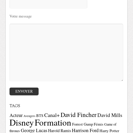
Votre message
TAGS
David Fincher
Canal+
David Mills
Acteur
BTS
Avengers
Disney
Formation
Forrest Gump
Fémis
Game of
George Lucas
Harrison Ford
Harold Ramis
Harry Potter
thrones