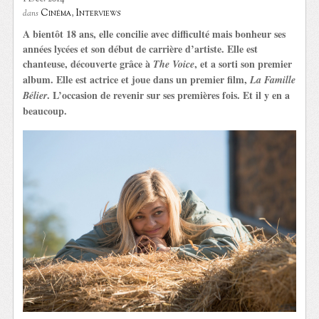
Cinéma
,
Interviews
dans
A bientôt 18 ans, elle concilie avec difficulté mais bonheur ses
années lycées et son début de carrière d’artiste. Elle est
chanteuse, découverte grâce à
, et a sorti son premier
The Voice
album. Elle est actrice et joue dans un premier film,
La Famille
. L’occasion de revenir sur ses premières fois. Et il y en a
Bélier
beaucoup.