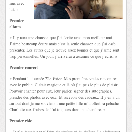
suis avec
lui. »
Premier
album
« Il y aura une chanson que j’ai écrite avec mon meilleur ami.
J’aime beaucoup écrire mais c’est la seule chanson que j’ai osée
présenter. Les autres que je trouve assez bonnes et que j’aime sont
trop personnelles. Un jour, j’arriverai à assumer ce que j’écris. »
Premier concert
« Pendant la tournée
The Voice
. Mes premières vraies rencontres
avec le public. C’était magique et là où j’ai pris le plus de plaisir.
Pouvoir chanter pour eux, leur parler, signer des autographes,
prendre des photos avec eux. Et recevoir des cadeaux. Il y en a un
surtout dont je me souviens : une petite fille m’a offert sa peluche
Charlotte aux fraises. Je l’ai toujours dans ma chambre. »
Premier rôle
« Je n’ai jamais pensé faire du cinéma ni du théâtre. Le réalisateur