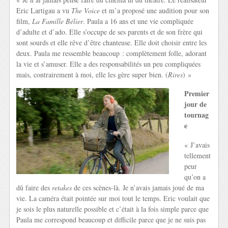
Eric Lartigau a vu
The Voice
et m’a proposé une audition pour son
film,
La Famille Bélier
. Paula a 16 ans et une vie compliquée
d’adulte et d’ado. Elle s’occupe de ses parents et de son frère qui
sont sourds et elle rêve d’être chanteuse. Elle doit choisir entre les
deux. Paula me ressemble beaucoup : complètement folle, adorant
la vie et s’amuser. Elle a des responsabilités un peu compliquées
mais, contrairement à moi, elle les gère super bien. (
Rires
) »
Premier
jour de
tournag
e
« J’avais
tellement
peur
qu’on a
dû faire des
retakes
de ces scènes-là. Je n’avais jamais joué de ma
vie. La caméra était pointée sur moi tout le temps. Eric voulait que
je sois le plus naturelle possible et c’était à la fois simple parce que
Paula me correspond beaucoup et difficile parce que je ne suis pas