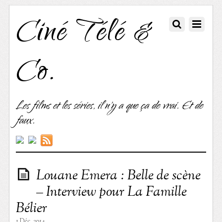
Ciné Télé &
Co.
Les films et les séries, il n'y a que ça de vrai. Et de
faux.
Louane Emera : Belle de scène
– Interview pour La Famille
Bélier
1 Déc. 2014