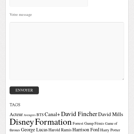
Votre message
TAGS
David Fincher
Canal+
David Mills
Acteur
BTS
Avengers
Disney
Formation
Forrest Gump
Fémis
Game of
George Lucas
Harrison Ford
Harold Ramis
Harry Potter
thrones