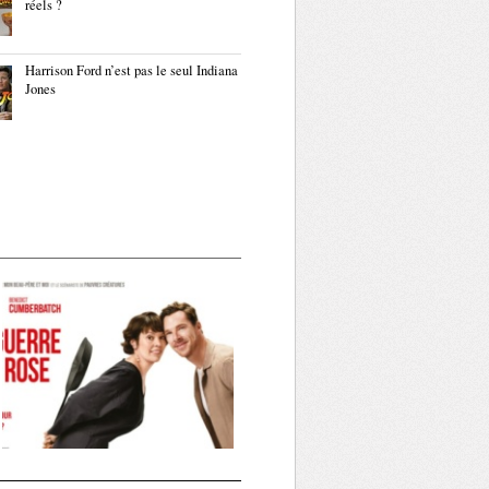
réels ?
Harrison Ford n’est pas le seul Indiana
Jones