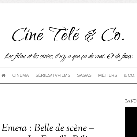
Ciné Télé & Co.
Les films et les séries, il n'y a que ça de vrai. Et de faux.
CINÉMA
SÉRIES/TVFILMS
SAGAS
MÉTIERS
& CO.
BAND
Emera : Belle de scène –