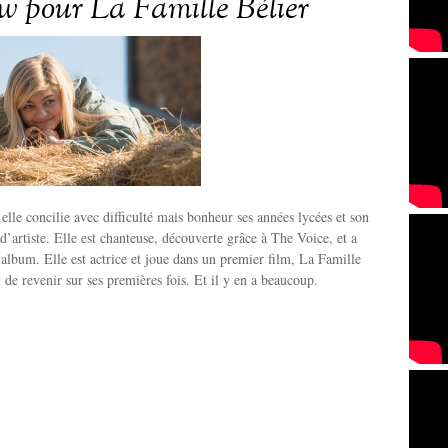
ew pour La Famille Bélier
 elle concilie avec difficulté mais bonheur ses années lycées et son
d’artiste. Elle est chanteuse, découverte grâce à The Voice, et a
 album. Elle est actrice et joue dans un premier film, La Famille
 de revenir sur ses premières fois. Et il y en a beaucoup.