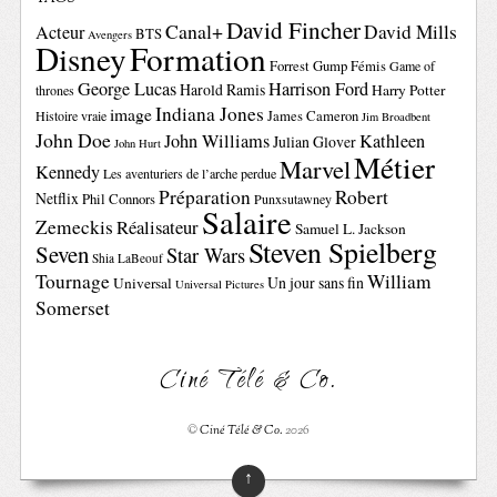
David Fincher
Canal+
David Mills
Acteur
BTS
Avengers
Disney
Formation
Forrest Gump
Fémis
Game of
George Lucas
Harrison Ford
Harold Ramis
Harry Potter
thrones
Indiana Jones
image
Histoire vraie
James Cameron
Jim Broadbent
John Doe
John Williams
Kathleen
Julian Glover
John Hurt
Métier
Marvel
Kennedy
Les aventuriers de l’arche perdue
Préparation
Robert
Netflix
Phil Connors
Punxsutawney
Salaire
Zemeckis
Réalisateur
Samuel L. Jackson
Steven Spielberg
Seven
Star Wars
Shia LaBeouf
Tournage
William
Un jour sans fin
Universal
Universal Pictures
Somerset
Ciné Télé & Co.
©
Ciné Télé & Co.
2026
↑