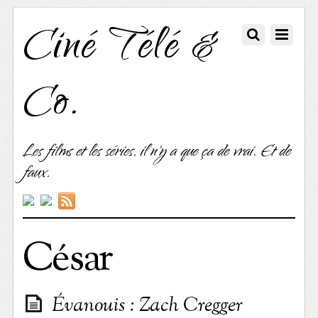
Ciné Télé &
Co.
Les films et les séries, il n'y a que ça de vrai. Et de
faux.
César
Évanouis : Zach Cregger