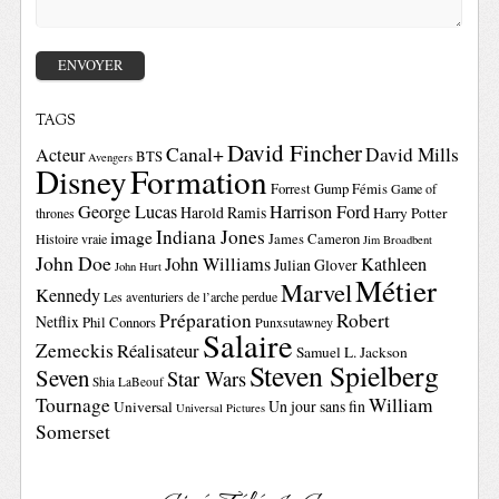
TAGS
David Fincher
Canal+
David Mills
Acteur
BTS
Avengers
Disney
Formation
Forrest Gump
Fémis
Game of
George Lucas
Harrison Ford
Harold Ramis
Harry Potter
thrones
Indiana Jones
image
Histoire vraie
James Cameron
Jim Broadbent
John Doe
John Williams
Kathleen
Julian Glover
John Hurt
Métier
Marvel
Kennedy
Les aventuriers de l’arche perdue
Préparation
Robert
Netflix
Phil Connors
Punxsutawney
Salaire
Zemeckis
Réalisateur
Samuel L. Jackson
Steven Spielberg
Seven
Star Wars
Shia LaBeouf
Tournage
William
Un jour sans fin
Universal
Universal Pictures
Somerset