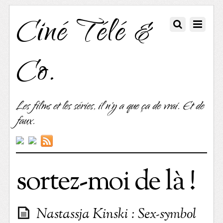
Ciné Télé &
Co.
Les films et les séries, il n'y a que ça de vrai. Et de
faux.
sortez-moi de là !
Nastassja Kinski : Sex-symbol