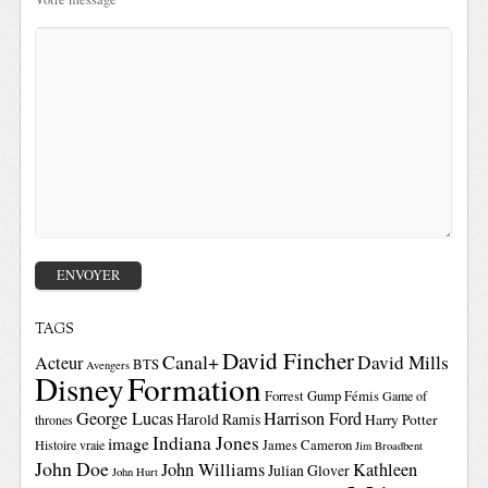
TAGS
David Fincher
Canal+
David Mills
Acteur
BTS
Avengers
Disney
Formation
Forrest Gump
Fémis
Game of
George Lucas
Harrison Ford
Harold Ramis
Harry Potter
thrones
Indiana Jones
image
Histoire vraie
James Cameron
Jim Broadbent
John Doe
John Williams
Kathleen
Julian Glover
John Hurt