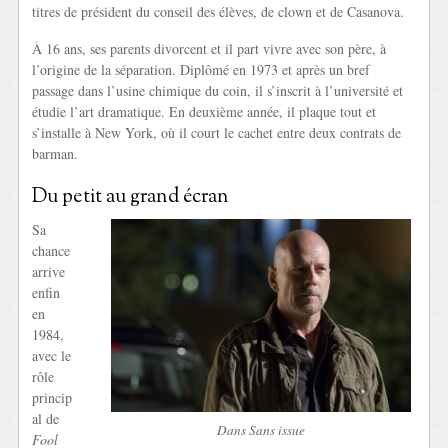
titres de président du conseil des élèves, de clown et de Casanova.
À 16 ans, ses parents divorcent et il part vivre avec son père, à
l’origine de la séparation. Diplômé en 1973 et après un bref
passage dans l’usine chimique du coin, il s’inscrit à l’université et
étudie l’art dramatique. En deuxième année, il plaque tout et
s’installe à New York, où il court le cachet entre deux contrats de
barman.
Du petit au grand écran
Sa
chance
arrive
enfin
en
1984,
avec le
rôle
princip
al de
Dans Sans issue
Fool