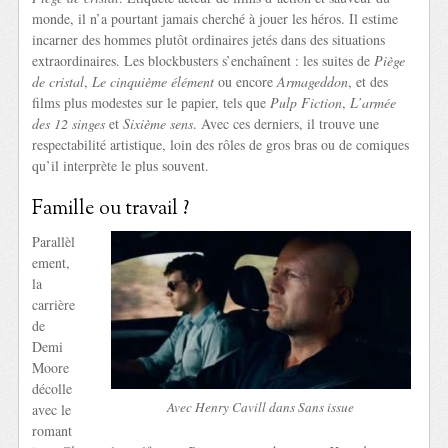
monde, il n’a pourtant jamais cherché à jouer les héros. Il estime
incarner des hommes plutôt ordinaires jetés dans des situations
extraordinaires. Les blockbusters s’enchaînent : les suites de
Piège
de cristal
,
Le cinquième élément
ou encore
Armageddon
, et des
films plus modestes sur le papier, tels que
Pulp Fiction
,
L’armée
des 12 singes
et
Sixième sens
. Avec ces derniers, il trouve une
respectabilité artistique, loin des rôles de gros bras ou de comiques
qu’il interprète le plus souvent.
Famille ou travail ?
Parallèl
ement,
la
carrière
de
Demi
Moore
décolle
Avec Henry Cavill dans Sans issue
avec le
romant