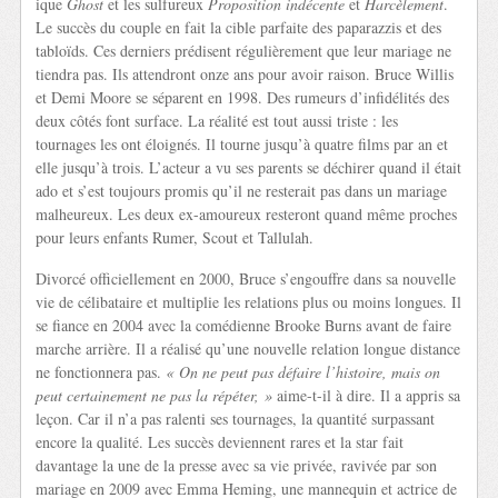
ique
Ghost
et les sulfureux
Proposition indécente
et
Harcèlement
.
Le succès du couple en fait la cible parfaite des paparazzis et des
tabloïds. Ces derniers prédisent régulièrement que leur mariage ne
tiendra pas. Ils attendront onze ans pour avoir raison. Bruce Willis
et Demi Moore se séparent en 1998. Des rumeurs d’infidélités des
deux côtés font surface. La réalité est tout aussi triste : les
tournages les ont éloignés. Il tourne jusqu’à quatre films par an et
elle jusqu’à trois. L’acteur a vu ses parents se déchirer quand il était
ado et s’est toujours promis qu’il ne resterait pas dans un mariage
malheureux. Les deux ex-amoureux resteront quand même proches
pour leurs enfants Rumer, Scout et Tallulah.
Divorcé officiellement en 2000, Bruce s’engouffre dans sa nouvelle
vie de célibataire et multiplie les relations plus ou moins longues. Il
se fiance en 2004 avec la comédienne Brooke Burns avant de faire
marche arrière. Il a réalisé qu’une nouvelle relation longue distance
ne fonctionnera pas.
« On ne peut pas défaire l’histoire, mais on
peut certainement ne pas la répéter, »
aime-t-il à dire. Il a appris sa
leçon. Car il n’a pas ralenti ses tournages, la quantité surpassant
encore la qualité. Les succès deviennent rares et la star fait
davantage la une de la presse avec sa vie privée, ravivée par son
mariage en 2009 avec Emma Heming, une mannequin et actrice de