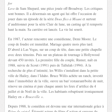
for
Love
de Sam Shepard, une pièce jouée off-Broadway. Les critiques
sont bonnes. Il a désormais un agent qui lui offre l’occasion de
jouer dans un épisode de la série
Deux flics à Miami
et surtout
d’auditionner pour la série Clair de lune, un casting qu’il remporte
haut la main. Sa carrière est lancée. La vie lui sourit.
En 1987, l’acteur rencontre une comédienne, Demi Moore. Le
coup de foudre est immédiat. Mariage quatre mois plus tard.
D’abord à Las Vegas, sur un coup de tête, dans une petite chapelle
avec deux témoins. Puis sur un plateau de tournage à Hollywood
devant 450 invités. La première fille du couple, Rumer, naît en
1988, suivie de Scout (1991) puis de Tallulah (1994). À la
recherche de plus d’intimité, les Willis s’installent dans la petite
ville de Hailey, dans l’Idaho. Bruce Willis achète un ranch, investit
dans l’immobilier de la ville, ouvre un bar/ restaurant/boîte de nuit,
rénove un cinéma et paie chaque année les feux d’artifice du 4
juillet et de Noël de la ville. Les habitants rebaptisent ironiquement
Hailey en
« Bruceville »
.
Depuis 1988, le comédien est devenu une star internationale grâce à
Piège de cristal
. Étiqueté acteur de films d’action et sauveur du