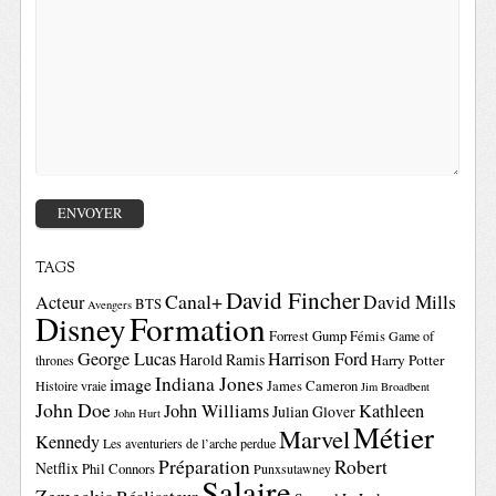
TAGS
David Fincher
Canal+
David Mills
Acteur
BTS
Avengers
Disney
Formation
Forrest Gump
Fémis
Game of
George Lucas
Harrison Ford
Harold Ramis
Harry Potter
thrones
Indiana Jones
image
Histoire vraie
James Cameron
Jim Broadbent
John Doe
John Williams
Kathleen
Julian Glover
John Hurt
Métier
Marvel
Kennedy
Les aventuriers de l’arche perdue
Préparation
Robert
Netflix
Phil Connors
Punxsutawney
Salaire