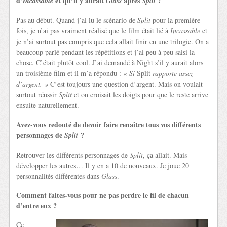
d’
et qu’il y aurait
après
?
Incassable
Glass
Split
Pas au début. Quand j’ai lu le scénario de
Split
pour la première
fois, je n’ai pas vraiment réalisé que le film était lié à
Incassable
et
je n’ai surtout pas compris que cela allait finir en une trilogie. On a
beaucoup parlé pendant les répétitions et j’ai peu à peu saisi la
chose. C’était plutôt cool. J’ai demandé à Night s’il y aurait alors
un troisième film et il m’a répondu :
« Si
Split
rapporte assez
d’argent. »
C’est toujours une question d’argent. Mais on voulait
surtout réussir
Split
et on croisait les doigts pour que le reste arrive
ensuite naturellement.
Avez-vous redouté de devoir faire renaître tous vos différents
personnages de
?
Split
Retrouver les différents personnages de
Split
, ça allait. Mais
développer les autres… Il y en a 10 de nouveaux. Je joue 20
personnalités différentes dans
Glass
.
Comment faites-vous pour ne pas perdre le fil de chacun
d’entre eux ?
Ce