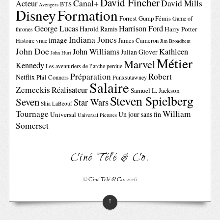
David Fincher
Canal+
David Mills
Acteur
BTS
Avengers
Disney
Formation
Forrest Gump
Fémis
Game of
George Lucas
Harrison Ford
Harold Ramis
Harry Potter
thrones
Indiana Jones
image
Histoire vraie
James Cameron
Jim Broadbent
John Doe
John Williams
Kathleen
Julian Glover
John Hurt
Métier
Marvel
Kennedy
Les aventuriers de l’arche perdue
Préparation
Robert
Netflix
Phil Connors
Punxsutawney
Salaire
Zemeckis
Réalisateur
Samuel L. Jackson
Steven Spielberg
Seven
Star Wars
Shia LaBeouf
Tournage
William
Un jour sans fin
Universal
Universal Pictures
Somerset
Ciné Télé & Co.
©
Ciné Télé & Co.
2026
↑