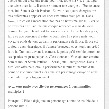
quelqu’un qui a été une icône pour moi, toute ma vie, et partager
une scène avec lui… Il existe vraiment une énergie différente entre
moi, lui, Sam et Sarah Paulson. Et avoir ces quatre énergies très
très différentes s’opposer les unes aux autres était génial. Dans
Glass
, Bruce est l’incarnation non pas du héros malgré lui – car je
ne crois pas qu’il ait une quelconque réticence – mais du vieil
homme fatigué. David doit toujours absorber les péchés des gens,
faire ce que personne d’autre ne peut faire à sa place mais vous
voyez le poids de tout ça dans la performance de Bruce. Bruce est
toujours aussi énergique, il s’amuse beaucoup et est toujours prêt à
faire la fête mais devant la caméra, le poids qu’il semble porter sur
ses épaules est juste palpable. C’est étonnant. Vous ajoutez ensuite
Sam et moi et Sarah Paulson… Sarah joue l’antagoniste. Dans le
film, elle offre peut-être la performance la plus vulnérable d’un
point de vue émotionnel alors que son personnage essaye de nous
manipuler psychologiquement.
Avez-vous parlé avec elle des personnages à personnalités
multiples ?
Pourquoi ? Elle a déjà joué un personnage atteint de trouble de la
personnalité ?