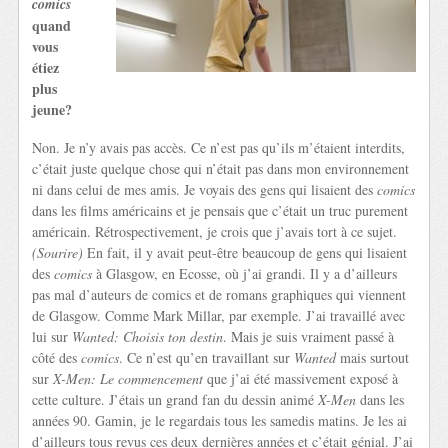
comics
quand
vous
étiez
plus
jeune?
Non. Je n’y avais pas accès. Ce n’est pas qu’ils m’étaient interdits,
c’était juste quelque chose qui n’était pas dans mon environnement
ni dans celui de mes amis. Je voyais des gens qui lisaient des
comics
dans les films américains et je pensais que c’était un truc purement
américain. Rétrospectivement, je crois que j’avais tort à ce sujet.
(Sourire)
En fait, il y avait peut-être beaucoup de gens qui lisaient
des
comics
à Glasgow, en Ecosse, où j’ai grandi. Il y a d’ailleurs
pas mal d’auteurs de comics et de romans graphiques qui viennent
de Glasgow. Comme Mark Millar, par exemple. J’ai travaillé avec
lui sur
Wanted: Choisis ton destin
. Mais je suis vraiment passé à
côté des
comics
. Ce n’est qu’en travaillant sur
Wanted
mais surtout
sur
X-Men: Le commencement
que j’ai été massivement exposé à
cette culture. J’étais un grand fan du dessin animé
X-Men
dans les
années 90. Gamin, je le regardais tous les samedis matins. Je les ai
d’ailleurs tous revus ces deux dernières années et c’était génial. J’ai