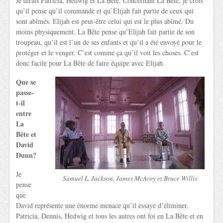
Je dirais Patricia, Hedwig et La Bête. Concernant La Bête, je crois
qu’il pense qu’il commande et qu’Elijah fait partie de ceux qui
sont abîmés. Elijah est peut-être celui qui est le plus abîmé. Du
moins physiquement. La Bête pense qu’Elijah fait partie de son
troupeau, qu’il est l’un de ses enfants et qu’il a été envoyé pour le
protéger et le venger. C’est comme ça qu’il voit les choses. C’est
donc facile pour La Bête de faire équipe avec Elijah.
Que se
passe-
t-il
entre
La
Bête et
David
Dunn?
Je
Samuel L. Jackson, James McAvoy et Bruce Willis
pense
que
David représente une énorme menace qu’il essaye d’éliminer.
Patricia, Dennis, Hedwig et tous les autres ont foi en La Bête et en