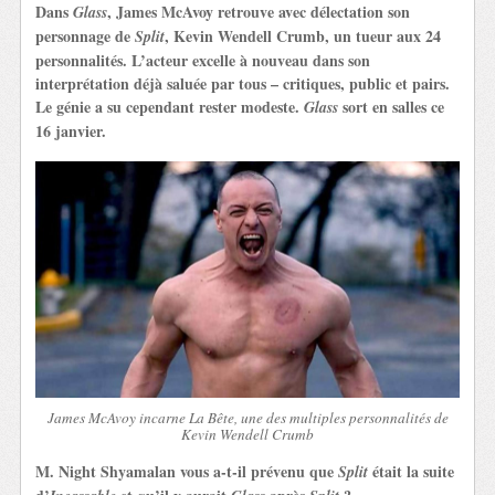
Dans
, James McAvoy retrouve avec délectation son
Glass
personnage de
, Kevin Wendell Crumb, un tueur aux 24
Split
personnalités. L’acteur excelle à nouveau dans son
interprétation déjà saluée par tous – critiques, public et pairs.
Le génie a su cependant rester modeste.
sort en salles ce
Glass
16 janvier.
James McAvoy incarne La Bête, une des multiples personnalités de
Kevin Wendell Crumb
M. Night Shyamalan vous a-t-il prévenu que
était la suite
Split