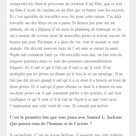
comprend très bien le processus de création d’un film, que ce soit
un film d’école de cinéma ou un film qui va battre tous les records.
Et c’est agréable de travailler avec lui pour cette raison. J’ai déjà
travaillé sur des films où on a passé 16 heures par jour sur un
plateau, où on a dépassé d’un mois le planning de tournage et où
on a ensuite dû revenir pour de nouvelles prises et tourné encore 16
heures par jour. Personne n’a alors de vie, tout le monde se sent
malade. On devrait pouvoir faire de l’art sans se ruiner la santé.
Night sait comment faire ça. On travaille tous dur, on fait tous de
longues journées mais ce sont des journées raisonnablement
longues. Et il sait ce qu’il fait car il sait ce qu’il veut. Il ne
multiplie pas les prises en disant qu’il fera le tri au montage. Il ne
fait pas dix prises quand il sait qu’il a ce dont il a besoin au bout de
deux prises. Et il sait qu’il peut obtenir ce dont il a besoin en une
ou deux prises car il sait comment parler à ses acteurs, il sait leur
expliquer ce qu’il veut et il le fait de façon à ce que vous ayez
l’impression que cela vient de vous. Il connaît son métier.
C’est la première fois que vous jouez avec Samuel L. Jackson.
Que pensez-vous de l’homme et de l’acteur ?
Il est brillant. C’est un acteur brillant. Il possède une telle habilité.