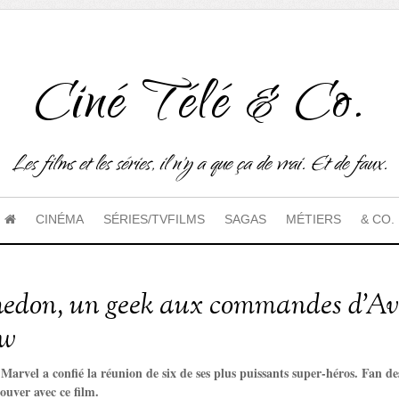
Ciné Télé & Co.
Les films et les séries, il n'y a que ça de vrai. Et de faux.
CINÉMA
SÉRIES/TVFILMS
SAGAS
MÉTIERS
& CO.
edon, un geek aux commandes d’Av
ew
i Marvel a confié la réunion de six de ses plus puissants super-héros. Fan des
rouver avec ce film.