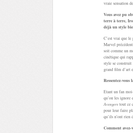
vraie sensation d
Vous avez pu obt
terre à terre, I
déjà un style bie
C’est vrai que le 
Marvel précédents
soit comme un mem
cinétique qui rap
style se construi
grand film d’art e
Ressentez-vous l
Etant un fan moi-
qu’on les ignore e
Avengers
tout ce q
pour leur faire pl
qu’ils n’ont rien
Comment avez-vo