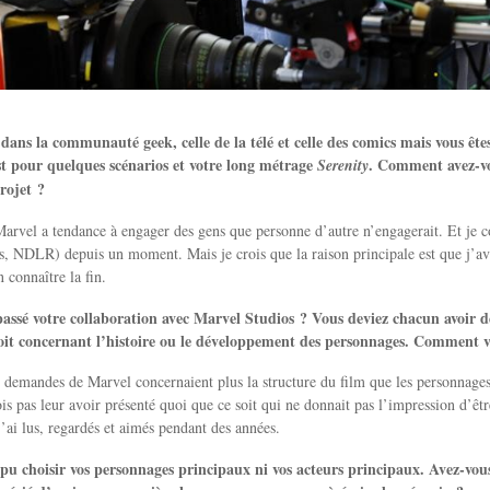
dans la communauté geek, celle de la télé et celle des comics mais vous êt
st pour quelques scénarios et votre long métrage
. Comment avez-v
Serenity
projet ?
arvel a tendance à engager des gens que personne d’autre n’engagerait. Et je c
, NDLR) depuis un moment. Mais je crois que la raison principale est que j’avai
 connaître la fin.
ssé votre collaboration avec Marvel Studios ? Vous deviez chacun avoir des
soit concernant l’histoire ou le développement des personnages. Comment vo
t demandes de Marvel concernaient plus la structure du film que les personnages 
ois pas leur avoir présenté quoi que ce soit qui ne donnait pas l’impression d’êt
’ai lus, regardés et aimés pendant des années.
pu choisir vos personnages principaux ni vos acteurs principaux. Avez-vou