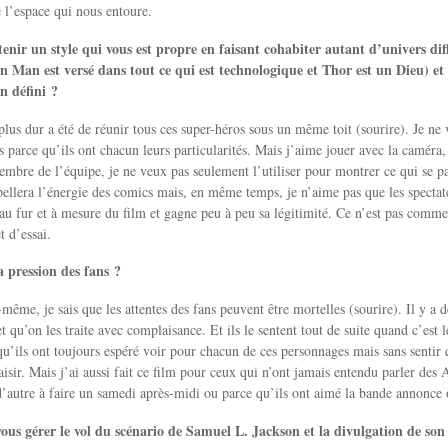
e l’espace qui nous entoure.
enir un style qui vous est propre en faisant cohabiter autant d’univers dif
ron Man est versé dans tout ce qui est technologique et Thor est un Dieu) et
n défini ?
plus dur a été de réunir tous ces super-héros sous un même toit (sourire). Je ne v
 parce qu’ils ont chacun leurs particularités. Mais j’aime jouer avec la caméra, 
bre de l’équipe, je ne veux pas seulement l’utiliser pour montrer ce qui se pa
pellera l’énergie des comics mais, en même temps, je n’aime pas que les spectat
t au fur et à mesure du film et gagne peu à peu sa légitimité. Ce n’est pas comme 
t d’essai.
a pression des fans ?
même, je sais que les attentes des fans peuvent être mortelles (sourire). Il y a d
t qu’on les traite avec complaisance. Et ils le sentent tout de suite quand c’est 
u’ils ont toujours espéré voir pour chacun de ces personnages mais sans sentir q
aisir. Mais j’ai aussi fait ce film pour ceux qui n’ont jamais entendu parler des 
 d’autre à faire un samedi après-midi ou parce qu’ils ont aimé la bande annonce 
us gérer le vol du scénario de Samuel L. Jackson et la divulgation de son