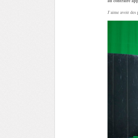
au contraire app
J’aime avoir des p