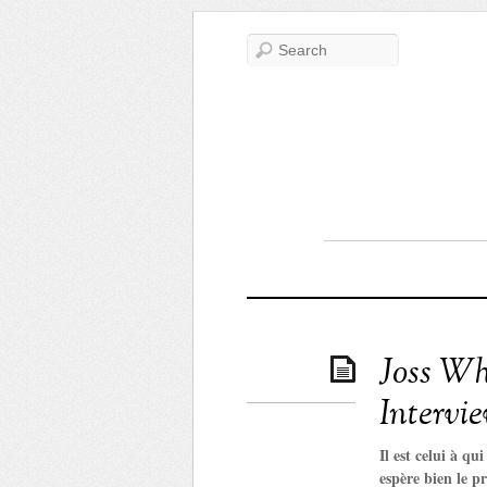
Joss Wh
Intervi
Il est celui à qu
espère bien le p