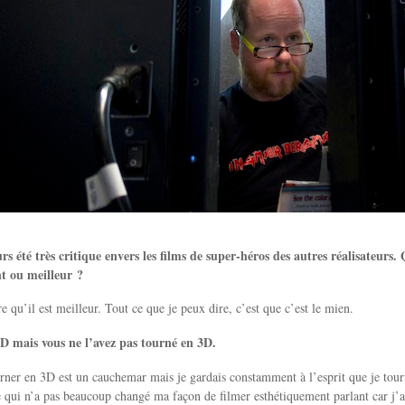
s été très critique envers les films de super-héros des autres réalisateurs. 
nt ou meilleur ?
e qu’il est meilleur. Tout ce que je peux dire, c’est que c’est le mien.
3D mais vous ne l’avez pas tourné en 3D.
ner en 3D est un cauchemar mais je gardais constamment à l’esprit que je tourna
 qui n’a pas beaucoup changé ma façon de filmer esthétiquement parlant car j’ai