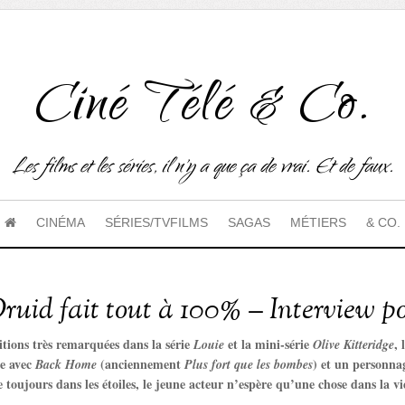
Ciné Télé & Co.
Les films et les séries, il n'y a que ça de vrai. Et de faux.
CINÉMA
SÉRIES/TVFILMS
SAGAS
MÉTIERS
& CO.
ruid fait tout à 100% – Interview 
tions très remarquées dans la série
et la mini-série
, 
Louie
Olive Kitteridge
re avec
(anciennement
) et un personnag
Back Home
Plus fort que les bombes
te toujours dans les étoiles, le jeune acteur n’espère qu’une chose dans la v