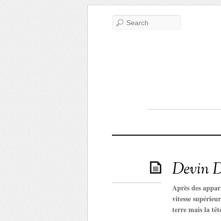
Devin D
Après des appari
vitesse supérieu
terre mais la tê