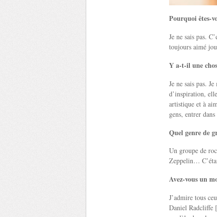
Pourquoi êtes-v
Je ne sais pas. C’
toujours aimé jou
Y a-t-il une ch
Je ne sais pas. J
d’inspiration, el
artistique et à ai
gens, entrer dans
Quel genre de g
Un groupe de roc
Zeppelin… C’était
Avez-vous un mo
J’admire tous ceu
Daniel Radcliffe