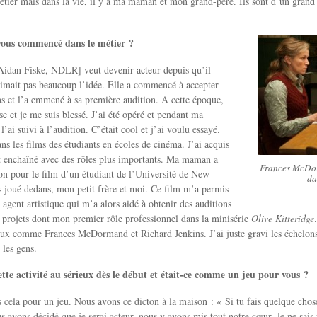
tier mais dans la vie, il y a ma maman et mon grand-père. Ils sont d’un grand s
ous commencé dans le métier ?
[Aidan Fiske, NDLR] veut devenir acteur depuis qu’il
imait pas beaucoup l’idée. Elle a commencé à accepter
ns et l’a emmené à sa première audition. A cette époque,
sse et je me suis blessé. J’ai été opéré et pendant ma
l’ai suivi à l’audition. C’était cool et j’ai voulu essayé.
s les films des étudiants en écoles de cinéma. J’ai acquis
t enchaîné avec des rôles plus importants. Ma maman a
Frances McDor
on pour le film d’un étudiant de l’Université de New
da
 joué dedans, mon petit frère et moi. Ce film m’a permis
agent artistique qui m’a alors aidé à obtenir des auditions
 projets dont mon premier rôle professionnel dans la minisérie
Olive Kitteridge
ueux comme Frances McDormand et Richard Jenkins. J’ai juste gravi les échelon
 les gens.
ette activité au sérieux dès le début et était-ce comme un jeu pour vous ?
is cela pour un jeu. Nous avons ce dicton à la maison : « Si tu fais quelque chos
s avons décidé que je serai acteur, nous y avons mis tout notre cœur. Je ne sais