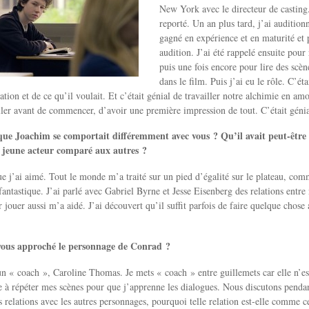
New York avec le directeur de casting. 
reporté. Un an plus tard, j’ai audition
gagné en expérience et en maturité et
audition. J’ai été rappelé ensuite pour
puis une fois encore pour lire des scè
dans le film. Puis j’ai eu le rôle. C’é
sation et de ce qu’il voulait. Et c’était génial de travailler notre alchimie en a
ailler avant de commencer, d’avoir une première impression de tout. C’était génia
que Joachim se comportait différemment avec vous ? Qu’il avait peut-être 
n jeune acteur comparé aux autres ?
ue j’ai aimé. Tout le monde m’a traité sur un pied d’égalité sur le plateau, co
fantastique. J’ai parlé avec Gabriel Byrne et Jesse Eisenberg des relations entr
r jouer aussi m’a aidé. J’ai découvert qu’il suffit parfois de faire quelque cho
ous approché le personnage de Conrad ?
 un « coach », Caroline Thomas. Je mets « coach » entre guillemets car elle n’
e à répéter mes scènes pour que j’apprenne les dialogues. Nous discutons pendan
es relations avec les autres personnages, pourquoi telle relation est-elle comme c