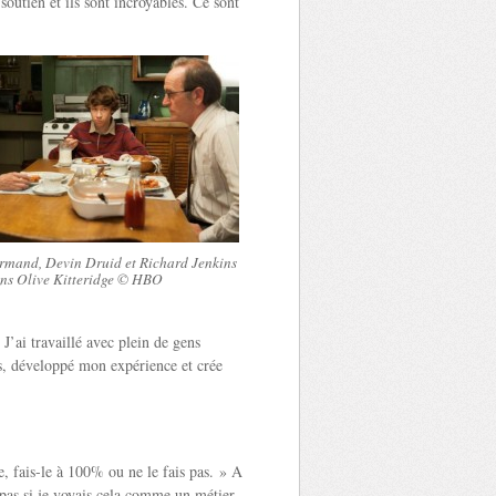
outien et ils sont incroyables. Ce sont
mand, Devin Druid et Richard Jenkins
ns Olive Kitteridge © HBO
. J’ai travaillé avec plein de gens
s, développé mon expérience et crée
e, fais-le à 100% ou ne le fais pas. » A
 pas si je voyais cela comme un métier