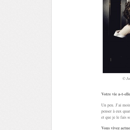
© Ju
Votre vie a-t-el
Un peu. J’ai moin
penser à eux quand
et que je le fais s
Vous vivez actu