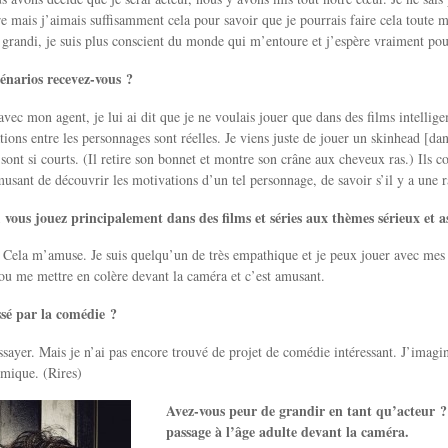
re mais j’aimais suffisamment cela pour savoir que je pourrais faire cela toute m
 grandi, je suis plus conscient du monde qui m’entoure et j’espère vraiment pouv
énarios recevez-vous ?
avec mon agent, je lui ai dit que je ne voulais jouer que dans des films intellig
ations entre les personnages sont réelles. Je viens juste de jouer un skinhead [da
ont si courts. (Il retire son bonnet et montre son crâne aux cheveux ras.) Ils c
usant de découvrir les motivations d’un tel personnage, de savoir s’il y a une r
 vous jouez principalement dans des films et séries aux thèmes sérieux et a
 Cela m’amuse. Je suis quelqu’un de très empathique et je peux jouer avec mes 
ou me mettre en colère devant la caméra et c’est amusant.
ssé par la comédie ?
essayer. Mais je n’ai pas encore trouvé de projet de comédie intéressant. J’imagi
omique. (Rires)
Avez-vous peur de grandir en tant qu’acteur ? 
passage à l’âge adulte devant la caméra.