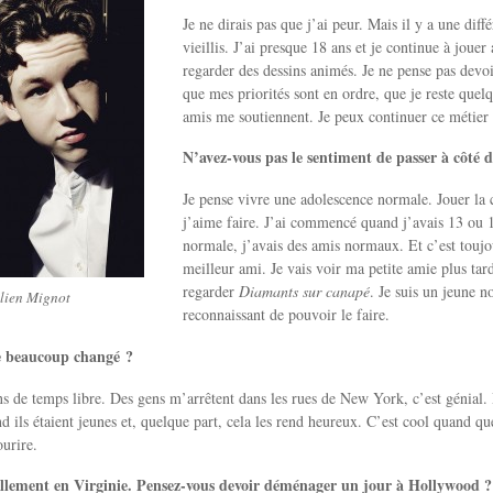
Je ne dirais pas que j’ai peur. Mais il y a une diffé
vieillis. J’ai presque 18 ans et je continue à jouer
regarder des dessins animés. Je ne pense pas devoi
que mes priorités sont en ordre, que je reste quel
amis me soutiennent. Je peux continuer ce métier 
N’avez-vous pas le sentiment de passer à côté
Je pense vivre une adolescence normale. Jouer la 
j’aime faire. J’ai commencé quand j’avais 13 ou 1
normale, j’avais des amis normaux. Et c’est toujou
meilleur ami. Je vais voir ma petite amie plus tar
regarder
Diamants sur canapé
. Je suis un jeune n
lien Mignot
reconnaissant de pouvoir le faire.
le beaucoup changé ?
s de temps libre. Des gens m’arrêtent dans les rues de New York, c’est génial. P
 ils étaient jeunes et, quelque part, cela les rend heureux. C’est cool quand que
ourire.
ellement en Virginie. Pensez-vous devoir déménager un jour à Hollywood ?