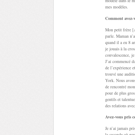
modèle dans le mé
mes modèles.
Comment avez-v
Mon petit frère 
parle. Maman n’a
quand il a eu 8 a
je jouais à la cro
convalescence, je 
J’ai commencé dan
de l’expérience e
trouvé une auditi
York. Nous avons
de rencontré mon 
pour de plus gros
gentils et talent
des relations avec
Avez-vous pris c
Je n’ai jamais pr
la seconde où nou