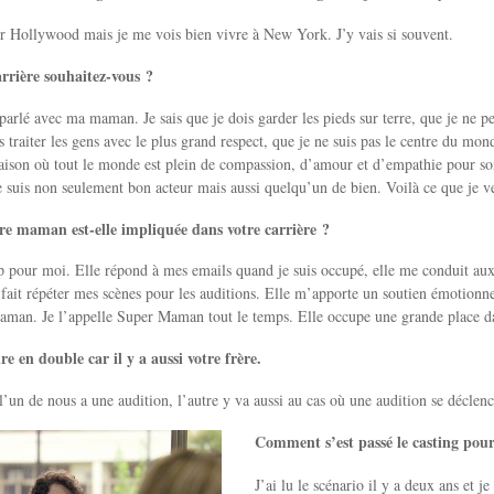
ur Hollywood mais je me vois bien vivre à New York. J’y vais si souvent.
rrière souhaitez-vous ?
parlé avec ma maman. Je sais que je dois garder les pieds sur terre, que je ne p
is traiter les gens avec le plus grand respect, que je ne suis pas le centre du mon
ison où tout le monde est plein de compassion, d’amour et d’empathie pour son
e suis non seulement bon acteur mais aussi quelqu’un de bien. Voilà ce que je v
re maman est-elle impliquée dans votre carrière ?
p pour moi. Elle répond à mes emails quand je suis occupé, elle me conduit aux 
 fait répéter mes scènes pour les auditions. Elle m’apporte un soutien émotionnel.
aman. Je l’appelle Super Maman tout le temps. Elle occupe une grande place d
ire en double car il y a aussi votre frère.
’un de nous a une audition, l’autre y va aussi au cas où une audition se décle
Comment s’est passé le casting pou
J’ai lu le scénario il y a deux ans et je