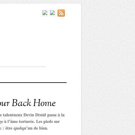
pour Back Home
le talentueux Devin Druid passe à la
e à l’âme torturée. Les pieds sur
ie : être quelqu’un de bien.