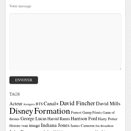
Votre message
TAGS
David Fincher
Canal+
David Mills
Acteur
BTS
Avengers
Disney
Formation
Forrest Gump
Fémis
Game of
George Lucas
Harrison Ford
Harold Ramis
Harry Potter
thrones
Indiana Jones
image
Histoire vraie
James Cameron
Jim Broadbent