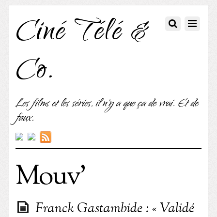
Ciné Télé &
Co.
Les films et les séries, il n'y a que ça de vrai. Et de
faux.
Mouv’
Franck Gastambide : « Validé