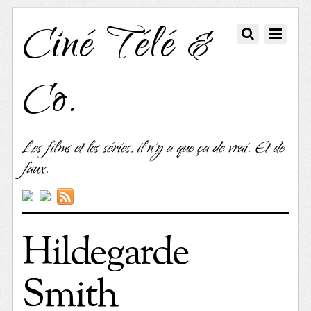
Ciné Télé &
Co.
Les films et les séries, il n'y a que ça de vrai. Et de
faux.
Hildegarde
Smith