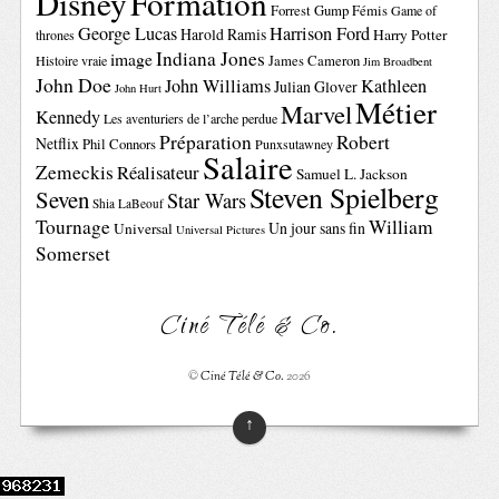
Disney
Formation
Forrest Gump
Fémis
Game of
George Lucas
Harrison Ford
Harold Ramis
Harry Potter
thrones
Indiana Jones
image
Histoire vraie
James Cameron
Jim Broadbent
John Doe
John Williams
Kathleen
Julian Glover
John Hurt
Métier
Marvel
Kennedy
Les aventuriers de l’arche perdue
Préparation
Robert
Netflix
Phil Connors
Punxsutawney
Salaire
Zemeckis
Réalisateur
Samuel L. Jackson
Steven Spielberg
Seven
Star Wars
Shia LaBeouf
Tournage
William
Un jour sans fin
Universal
Universal Pictures
Somerset
Ciné Télé & Co.
©
Ciné Télé & Co.
2026
↑