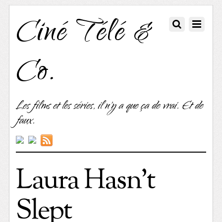
Ciné Télé &
Co.
Les films et les séries, il n'y a que ça de vrai. Et de
faux.
Laura Hasn’t
Slept