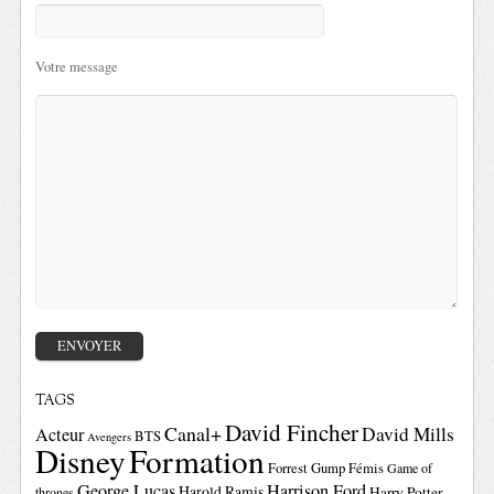
Votre message
TAGS
David Fincher
Canal+
David Mills
Acteur
BTS
Avengers
Disney
Formation
Forrest Gump
Fémis
Game of
George Lucas
Harrison Ford
Harold Ramis
Harry Potter
thrones