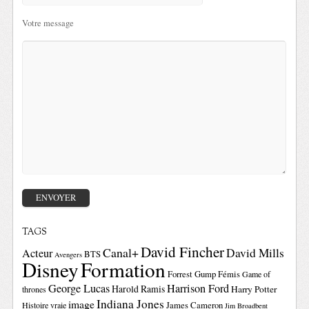
Votre message
TAGS
David Fincher
Canal+
David Mills
Acteur
BTS
Avengers
Disney
Formation
Forrest Gump
Fémis
Game of
George Lucas
Harrison Ford
Harold Ramis
Harry Potter
thrones
Indiana Jones
image
Histoire vraie
James Cameron
Jim Broadbent