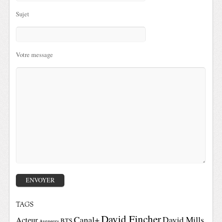
Sujet
Votre message
TAGS
David Fincher
Canal+
David Mills
Acteur
BTS
Avengers