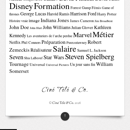
Disney
Formation
Forrest Gump
Fémis
Game of
George Lucas
Harrison Ford
Harold Ramis
Harry Potter
thrones
Indiana Jones
image
Histoire vraie
James Cameron
Jim Broadbent
John Doe
John Williams
Kathleen
Julian Glover
John Hurt
Métier
Marvel
Kennedy
Les aventuriers de l’arche perdue
Préparation
Robert
Netflix
Phil Connors
Punxsutawney
Salaire
Zemeckis
Réalisateur
Samuel L. Jackson
Steven Spielberg
Seven
Star Wars
Shia LaBeouf
Tournage
William
Un jour sans fin
Universal
Universal Pictures
Somerset
Ciné Télé & Co.
©
Ciné Télé & Co.
2026
↑