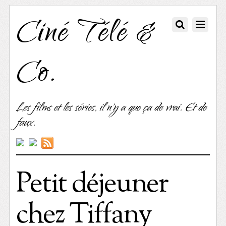
Ciné Télé &
Co.
Les films et les séries, il n'y a que ça de vrai. Et de
faux.
Petit déjeuner
chez Tiffany