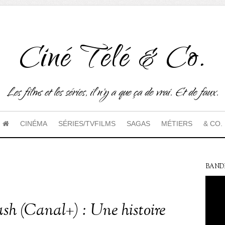
Ciné Télé & Co.
Les films et les séries, il n'y a que ça de vrai. Et de faux.
CINÉMA
SÉRIES/TVFILMS
SAGAS
MÉTIERS
& CO.
BAND
sh (Canal+) : Une histoire