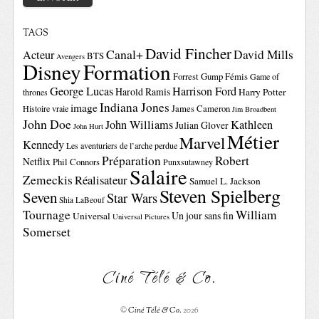
TAGS
David Fincher
Canal+
David Mills
Acteur
BTS
Avengers
Disney
Formation
Forrest Gump
Fémis
Game of
George Lucas
Harrison Ford
Harold Ramis
Harry Potter
thrones
Indiana Jones
image
Histoire vraie
James Cameron
Jim Broadbent
John Doe
John Williams
Kathleen
Julian Glover
John Hurt
Métier
Marvel
Kennedy
Les aventuriers de l’arche perdue
Préparation
Robert
Netflix
Phil Connors
Punxsutawney
Salaire
Zemeckis
Réalisateur
Samuel L. Jackson
Steven Spielberg
Seven
Star Wars
Shia LaBeouf
Tournage
William
Un jour sans fin
Universal
Universal Pictures
Somerset
Ciné Télé & Co.
©
Ciné Télé & Co.
2026