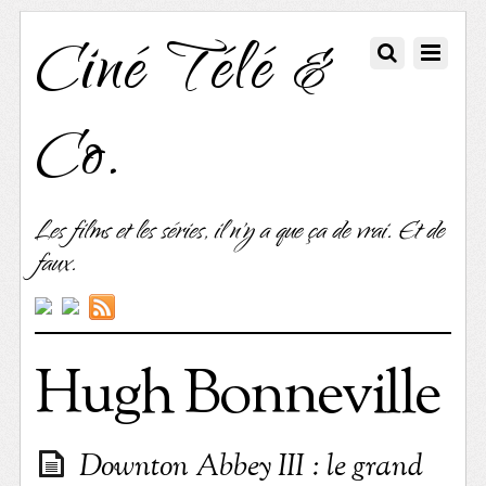
Ciné Télé &
Co.
Les films et les séries, il n'y a que ça de vrai. Et de
faux.
Hugh Bonneville
Downton Abbey III : le grand