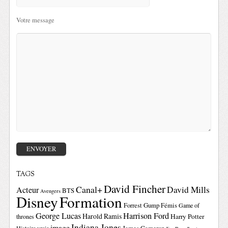
Votre message
TAGS
David Fincher
Canal+
David Mills
Acteur
BTS
Avengers
Disney
Formation
Forrest Gump
Fémis
Game of
George Lucas
Harrison Ford
Harold Ramis
Harry Potter
thrones
Indiana Jones
image