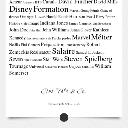
David Fincher
Canal+
David Mills
Acteur
BTS
Avengers
Disney
Formation
Forrest Gump
Fémis
Game of
George Lucas
Harrison Ford
Harold Ramis
Harry Potter
thrones
Indiana Jones
image
Histoire vraie
James Cameron
Jim Broadbent
John Doe
John Williams
Kathleen
Julian Glover
John Hurt
Métier
Marvel
Kennedy
Les aventuriers de l’arche perdue
Préparation
Robert
Netflix
Phil Connors
Punxsutawney
Salaire
Zemeckis
Réalisateur
Samuel L. Jackson
Steven Spielberg
Seven
Star Wars
Shia LaBeouf
Tournage
William
Un jour sans fin
Universal
Universal Pictures
Somerset
Ciné Télé & Co.
©
Ciné Télé & Co.
2026
↑