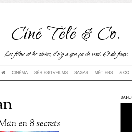
Ciné Télé & Co.
Les films et les séries, il n'y a que ça de vrai. Et de faux.
CINÉMA
SÉRIES/TVFILMS
SAGAS
MÉTIERS
& CO.
an
BAND
Man en 8 secrets