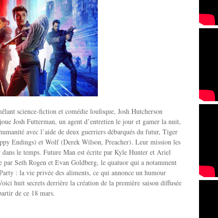
mêlant science-fiction et comédie loufoque, Josh Hutcherson
ue Josh Futterman, un agent d’entretien le jour et gamer la nuit,
’humanité avec l’aide de deux guerriers débarqués du futur, Tiger
ppy Endings) et Wolf (Derek Wilson, Preacher). Leur mission les
 dans le temps. Future Man est écrite par Kyle Hunter et Ariel
ite par Seth Rogen et Evan Goldberg, le quatuor qui a notamment
arty : la vie privée des aliments, ce qui annonce un humour
Voici huit secrets derrière la création de la première saison diffusée
artir de ce 18 mars.