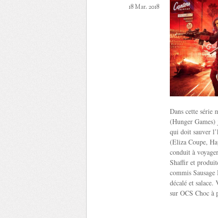
18 Mar. 2018
Dans cette série 
(Hunger Games) jo
qui doit sauver l
(Eliza Coupe, Ha
conduit à voyager
Shaffir et produ
commis Sausage P
décalé et salace. 
sur OCS Choc à p