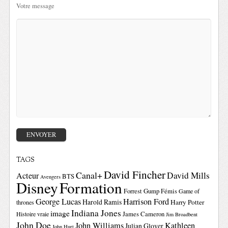
Votre message
TAGS
David Fincher
Canal+
David Mills
Acteur
BTS
Avengers
Disney
Formation
Forrest Gump
Fémis
Game of
George Lucas
Harrison Ford
Harold Ramis
Harry Potter
thrones
Indiana Jones
image
Histoire vraie
James Cameron
Jim Broadbent
John Doe
John Williams
Kathleen
Julian Glover
John Hurt