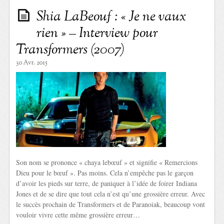
Shia LaBeouf : « Je ne vaux
rien » – Interview pour
Transformers (2007)
30 Avr. 2015
Son nom se prononce « chaya lebœuf » et signifie « Remercions
Dieu pour le bœuf ». Pas moins. Cela n’empêche pas le garçon
d’avoir les pieds sur terre, de paniquer à l’idée de foirer Indiana
Jones et de se dire que tout cela n’est qu’une grossière erreur. Avec
le succès prochain de Transformers et de Paranoiak, beaucoup vont
vouloir vivre cette même grossière erreur…