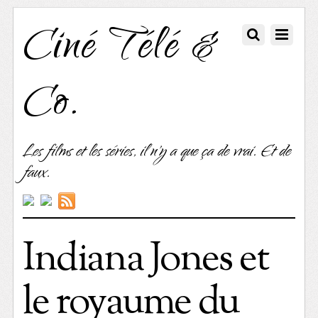
Ciné Télé &
Co.
Les films et les séries, il n'y a que ça de vrai. Et de
faux.
Indiana Jones et
le royaume du