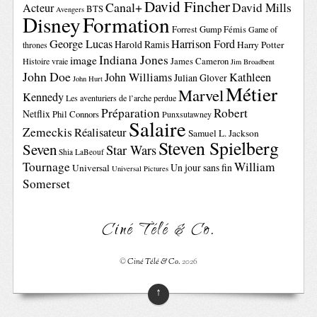
David Fincher
Canal+
David Mills
Acteur
BTS
Avengers
Disney
Formation
Forrest Gump
Fémis
Game of
George Lucas
Harrison Ford
Harold Ramis
Harry Potter
thrones
Indiana Jones
image
Histoire vraie
James Cameron
Jim Broadbent
John Doe
John Williams
Kathleen
Julian Glover
John Hurt
Métier
Marvel
Kennedy
Les aventuriers de l’arche perdue
Préparation
Robert
Netflix
Phil Connors
Punxsutawney
Salaire
Zemeckis
Réalisateur
Samuel L. Jackson
Steven Spielberg
Seven
Star Wars
Shia LaBeouf
Tournage
William
Un jour sans fin
Universal
Universal Pictures
Somerset
Ciné Télé & Co.
©
Ciné Télé & Co.
2026
↑