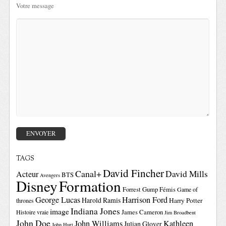
Votre message
TAGS
David Fincher
Canal+
David Mills
Acteur
BTS
Avengers
Disney
Formation
Forrest Gump
Fémis
Game of
George Lucas
Harrison Ford
Harold Ramis
Harry Potter
thrones
Indiana Jones
image
Histoire vraie
James Cameron
Jim Broadbent
John Doe
John Williams
Kathleen
Julian Glover
John Hurt