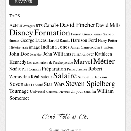
TAGS
David Fincher
Canal+
David Mills
Acteur
BTS
Avengers
Disney
Formation
Forrest Gump
Fémis
Game of
George Lucas
Harrison Ford
Harold Ramis
Harry Potter
thrones
Indiana Jones
image
Histoire vraie
James Cameron
Jim Broadbent
John Doe
John Williams
Kathleen
Julian Glover
John Hurt
Métier
Marvel
Kennedy
Les aventuriers de l’arche perdue
Préparation
Robert
Netflix
Phil Connors
Punxsutawney
Salaire
Zemeckis
Réalisateur
Samuel L. Jackson
Steven Spielberg
Seven
Star Wars
Shia LaBeouf
Tournage
William
Un jour sans fin
Universal
Universal Pictures
Somerset
Ciné Télé & Co.
©
Ciné Télé & Co.
2026