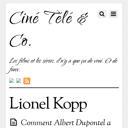
Ciné Télé &
Co.
Les films et les séries, il n'y a que ça de vrai. Et de
faux.
Lionel Kopp
Comment Albert Dupontel a