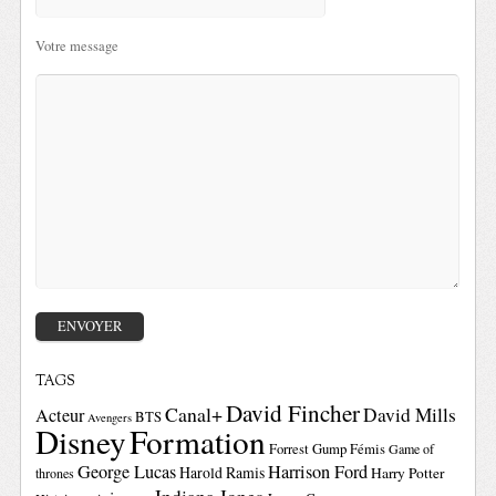
Votre message
TAGS
David Fincher
Canal+
David Mills
Acteur
BTS
Avengers
Disney
Formation
Forrest Gump
Fémis
Game of
George Lucas
Harrison Ford
Harold Ramis
Harry Potter
thrones