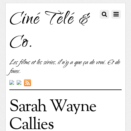
Ciné Télé &
Co.
Les films et les séries, il n'y a que ça de vrai. Et de
faux.
Sarah Wayne
Callies