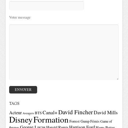
Votre message
TAGS
David Fincher
Canal+
David Mills
Acteur
BTS
Avengers
Disney
Formation
Forrest Gump
Fémis
Game of
George Lucas
Harrison Ford
Harold Ramis
Harry Potter
thrones