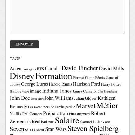
TAGS
David Fincher
Canal+
David Mills
Acteur
BTS
Avengers
Disney
Formation
Forrest Gump
Fémis
Game of
George Lucas
Harrison Ford
Harold Ramis
Harry Potter
thrones
Indiana Jones
image
Histoire vraie
James Cameron
Jim Broadbent
John Doe
John Williams
Kathleen
Julian Glover
John Hurt
Métier
Marvel
Kennedy
Les aventuriers de l’arche perdue
Préparation
Robert
Netflix
Phil Connors
Punxsutawney
Salaire
Zemeckis
Réalisateur
Samuel L. Jackson
Steven Spielberg
Seven
Star Wars
Shia LaBeouf