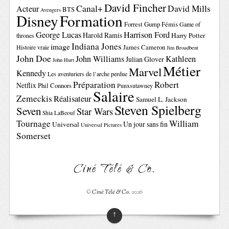
David Fincher
Canal+
David Mills
Acteur
BTS
Avengers
Disney
Formation
Forrest Gump
Fémis
Game of
George Lucas
Harrison Ford
Harold Ramis
Harry Potter
thrones
Indiana Jones
image
Histoire vraie
James Cameron
Jim Broadbent
John Doe
John Williams
Kathleen
Julian Glover
John Hurt
Métier
Marvel
Kennedy
Les aventuriers de l’arche perdue
Préparation
Robert
Netflix
Phil Connors
Punxsutawney
Salaire
Zemeckis
Réalisateur
Samuel L. Jackson
Steven Spielberg
Seven
Star Wars
Shia LaBeouf
Tournage
William
Un jour sans fin
Universal
Universal Pictures
Somerset
Ciné Télé & Co.
©
Ciné Télé & Co.
2026
↑