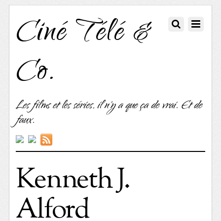
Ciné Télé &
Co.
Les films et les séries, il n'y a que ça de vrai. Et de
faux.
Kenneth J.
Alford