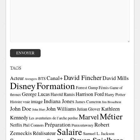
TAGS
David Fincher
Canal+
David Mills
Acteur
BTS
Avengers
Disney
Formation
Forrest Gump
Fémis
Game of
George Lucas
Harrison Ford
Harold Ramis
Harry Potter
thrones
Indiana Jones
image
Histoire vraie
James Cameron
Jim Broadbent
John Doe
John Williams
Kathleen
Julian Glover
John Hurt
Métier
Marvel
Kennedy
Les aventuriers de l’arche perdue
Préparation
Robert
Netflix
Phil Connors
Punxsutawney
Salaire
Zemeckis
Réalisateur
Samuel L. Jackson