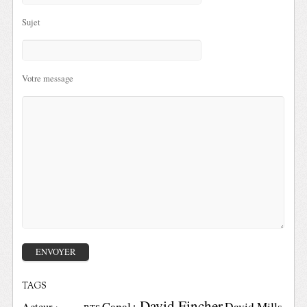
Sujet
Votre message
TAGS
David Fincher
Canal+
David Mills