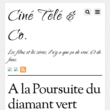
Ciné Télé &
Co.
Les films et les séries, il n'y a que ça de vrai. Et de
faux.
A la Poursuite du
diamant vert