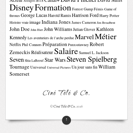
Acteur
BTS
Avengers
Disney
Formation
Forrest Gump
Fémis
Game of
George Lucas
Harrison Ford
Harold Ramis
Harry Potter
thrones
Indiana Jones
image
Histoire vraie
James Cameron
Jim Broadbent
John Doe
John Williams
Kathleen
Julian Glover
John Hurt
Métier
Marvel
Kennedy
Les aventuriers de l’arche perdue
Préparation
Robert
Netflix
Phil Connors
Punxsutawney
Salaire
Zemeckis
Réalisateur
Samuel L. Jackson
Steven Spielberg
Seven
Star Wars
Shia LaBeouf
Tournage
William
Un jour sans fin
Universal
Universal Pictures
Somerset
Ciné Télé & Co.
©
Ciné Télé & Co.
2026
↑