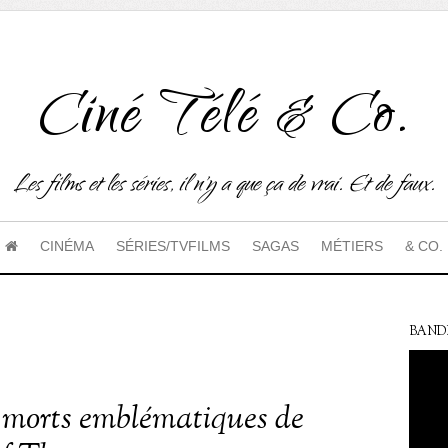
Ciné Télé & Co.
Les films et les séries, il n'y a que ça de vrai. Et de faux.
CINÉMA
SÉRIES/TVFILMS
SAGAS
MÉTIERS
& CO.
BAND
 morts emblématiques de