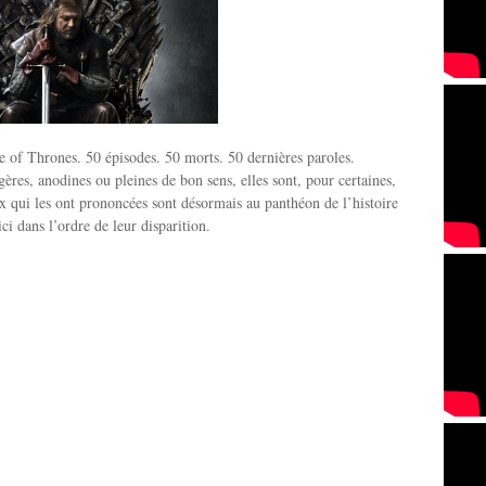
 of Thrones. 50 épisodes. 50 morts. 50 dernières paroles.
ères, anodines ou pleines de bon sens, elles sont, pour certaines,
x qui les ont prononcées sont désormais au panthéon de l’histoire
ici dans l’ordre de leur disparition.