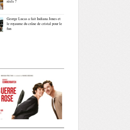
réels ?
George Lucas a fait Indiana Jones et
le royaume du crâne de cristal pour le
fun