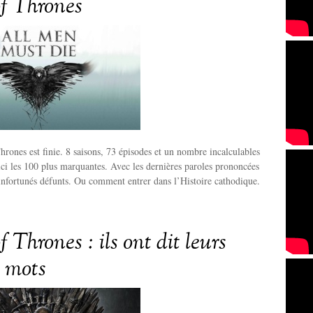
f Thrones
rones est finie. 8 saisons, 73 épisodes et un nombre incalculables
ci les 100 plus marquantes. Avec les dernières paroles prononcées
 infortunés défunts. Ou comment entrer dans l’Histoire cathodique.
Thrones : ils ont dit leurs
s mots