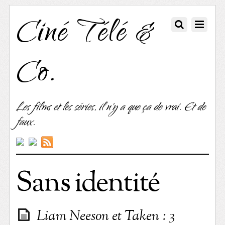
Ciné Télé &
Co.
Les films et les séries, il n'y a que ça de vrai. Et de
faux.
Sans identité
Liam Neeson et Taken : 3