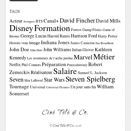
TAGS
David Fincher
Canal+
David Mills
Acteur
BTS
Avengers
Disney
Formation
Forrest Gump
Fémis
Game of
George Lucas
Harrison Ford
Harold Ramis
Harry Potter
thrones
Indiana Jones
image
Histoire vraie
James Cameron
Jim Broadbent
John Doe
John Williams
Kathleen
Julian Glover
John Hurt
Métier
Marvel
Kennedy
Les aventuriers de l’arche perdue
Préparation
Robert
Netflix
Phil Connors
Punxsutawney
Salaire
Zemeckis
Réalisateur
Samuel L. Jackson
Steven Spielberg
Seven
Star Wars
Shia LaBeouf
Tournage
William
Un jour sans fin
Universal
Universal Pictures
Somerset
Ciné Télé & Co.
©
Ciné Télé & Co.
2026