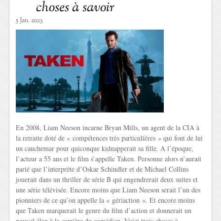
choses à savoir
5 Jan. 2023
En 2008, Liam Neeson incarne Bryan Mills, un agent de la CIA à
la retraite doté de « compétences très particulières » qui font de lui
un cauchemar pour quiconque kidnapperait sa fille. A l’époque,
l’acteur a 55 ans et le film s’appelle Taken. Personne alors n’aurait
parié que l’interprète d’Oskar Schindler et de Michael Collins
jouerait dans un thriller de série B qui engendrerait deux suites et
une série télévisée. Encore moins que Liam Neeson serait l’un des
pionniers de ce qu’on appelle la « gériaction ». Et encore moins
que Taken marquerait le genre du film d’action et donnerait un
nouvel élan à la carrière du comédien. Voici trois choses à