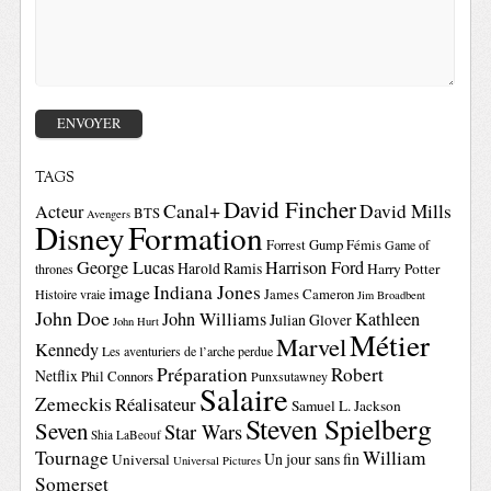
TAGS
David Fincher
Canal+
David Mills
Acteur
BTS
Avengers
Disney
Formation
Forrest Gump
Fémis
Game of
George Lucas
Harrison Ford
Harold Ramis
Harry Potter
thrones
Indiana Jones
image
Histoire vraie
James Cameron
Jim Broadbent
John Doe
John Williams
Kathleen
Julian Glover
John Hurt
Métier
Marvel
Kennedy
Les aventuriers de l’arche perdue
Préparation
Robert
Netflix
Phil Connors
Punxsutawney
Salaire
Zemeckis
Réalisateur
Samuel L. Jackson
Steven Spielberg
Seven
Star Wars
Shia LaBeouf
Tournage
William
Un jour sans fin
Universal
Universal Pictures
Somerset