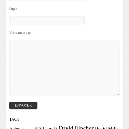
Sujet
Votre message
TAGS
David Fincher
Canal+
David Mills
Acteur
BTS