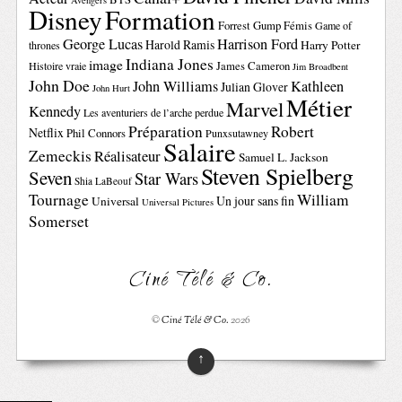
Avengers
Disney
Formation
Forrest Gump
Fémis
Game of
George Lucas
Harrison Ford
Harold Ramis
Harry Potter
thrones
Indiana Jones
image
Histoire vraie
James Cameron
Jim Broadbent
John Doe
John Williams
Kathleen
Julian Glover
John Hurt
Métier
Marvel
Kennedy
Les aventuriers de l’arche perdue
Préparation
Robert
Netflix
Phil Connors
Punxsutawney
Salaire
Zemeckis
Réalisateur
Samuel L. Jackson
Steven Spielberg
Seven
Star Wars
Shia LaBeouf
Tournage
William
Un jour sans fin
Universal
Universal Pictures
Somerset
Ciné Télé & Co.
©
Ciné Télé & Co.
2026
↑