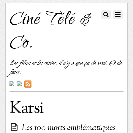
Ciné Télé &
Co.
Les films et les séries, il n'y a que ça de vrai. Et de
faux.
Karsi
Les 100 morts emblématiques