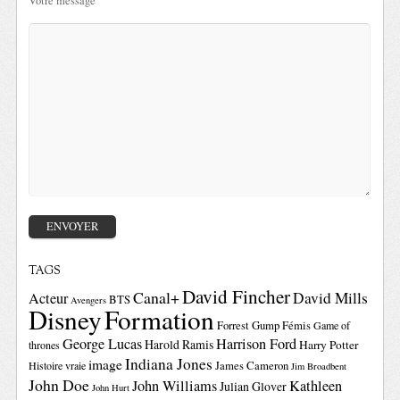
Votre message
TAGS
David Fincher
Canal+
David Mills
Acteur
BTS
Avengers
Disney
Formation
Forrest Gump
Fémis
Game of
George Lucas
Harrison Ford
Harold Ramis
Harry Potter
thrones
Indiana Jones
image
Histoire vraie
James Cameron
Jim Broadbent
John Doe
John Williams
Kathleen
Julian Glover
John Hurt