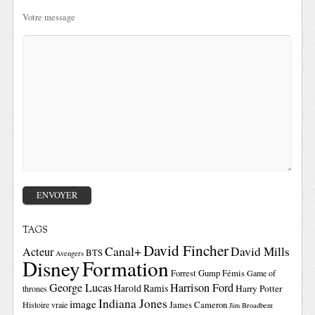
Votre message
TAGS
David Fincher
Canal+
David Mills
Acteur
BTS
Avengers
Disney
Formation
Forrest Gump
Fémis
Game of
George Lucas
Harrison Ford
Harold Ramis
Harry Potter
thrones
Indiana Jones
image
Histoire vraie
James Cameron
Jim Broadbent