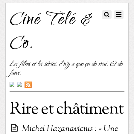
Ciné Télé &
Co.
Les films et les séries, il n'y a que ça de vrai. Et de
faux.
Rire et châtiment
Michel Hazanavicius : « Une