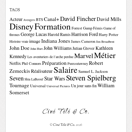
TAGS
David Fincher
Canal+
David Mills
Acteur
BTS
Avengers
Disney
Formation
Forrest Gump
Fémis
Game of
George Lucas
Harrison Ford
Harold Ramis
Harry Potter
thrones
Indiana Jones
image
Histoire vraie
James Cameron
Jim Broadbent
John Doe
John Williams
Kathleen
Julian Glover
John Hurt
Métier
Marvel
Kennedy
Les aventuriers de l’arche perdue
Préparation
Robert
Netflix
Phil Connors
Punxsutawney
Salaire
Zemeckis
Réalisateur
Samuel L. Jackson
Steven Spielberg
Seven
Star Wars
Shia LaBeouf
Tournage
William
Un jour sans fin
Universal
Universal Pictures
Somerset
Ciné Télé & Co.
©
Ciné Télé & Co.
2026