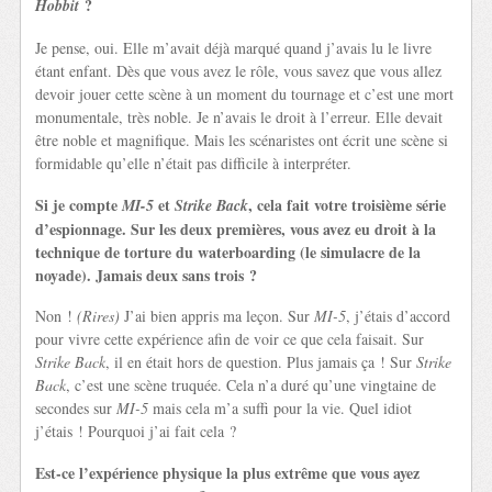
?
Hobbit
Je pense, oui. Elle m’avait déjà marqué quand j’avais lu le livre
étant enfant. Dès que vous avez le rôle, vous savez que vous allez
devoir jouer cette scène à un moment du tournage et c’est une mort
monumentale, très noble. Je n’avais le droit à l’erreur. Elle devait
être noble et magnifique. Mais les scénaristes ont écrit une scène si
formidable qu’elle n’était pas difficile à interpréter.
Si je compte
et
, cela fait votre troisième série
MI-5
Strike Back
d’espionnage. Sur les deux premières, vous avez eu droit à la
technique de torture du waterboarding (le simulacre de la
noyade). Jamais deux sans trois ?
Non !
(Rires)
J’ai bien appris ma leçon. Sur
MI-5
, j’étais d’accord
pour vivre cette expérience afin de voir ce que cela faisait. Sur
Strike Back
, il en était hors de question. Plus jamais ça ! Sur
Strike
Back
, c’est une scène truquée. Cela n’a duré qu’une vingtaine de
secondes sur
MI-5
mais cela m’a suffi pour la vie. Quel idiot
j’étais ! Pourquoi j’ai fait cela ?
Est-ce l’expérience physique la plus extrême que vous ayez