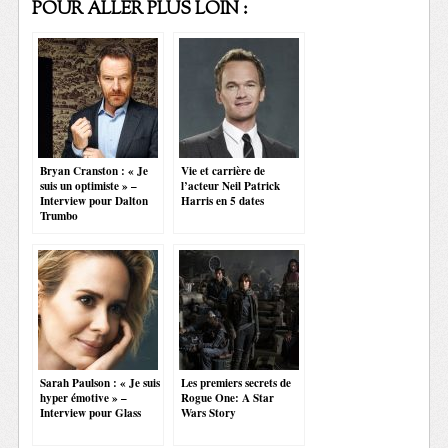
POUR ALLER PLUS LOIN :
Bryan Cranston : « Je
Vie et carrière de
suis un optimiste » –
l’acteur Neil Patrick
Interview pour Dalton
Harris en 5 dates
Trumbo
Sarah Paulson : « Je suis
Les premiers secrets de
hyper émotive » –
Rogue One: A Star
Interview pour Glass
Wars Story