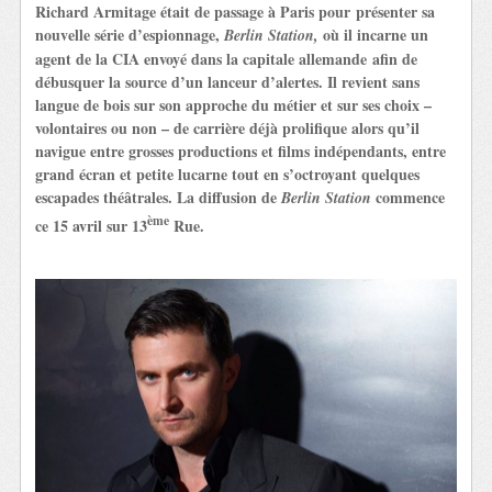
Richard Armitage était de passage à Paris pour présenter sa
nouvelle série d’espionnage,
où il incarne un
Berlin Station,
agent de la CIA envoyé dans la capitale allemande afin de
débusquer la source d’un lanceur d’alertes. Il revient sans
langue de bois sur son approche du métier et sur ses choix –
volontaires ou non – de carrière déjà prolifique alors qu’il
navigue entre grosses productions et films indépendants, entre
grand écran et petite lucarne tout en s’octroyant quelques
escapades théâtrales. La diffusion de
commence
Berlin Station
ème
ce 15 avril sur 13
Rue.