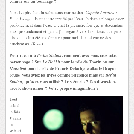
connue sur un tournage ?
Non. La pire était la scène sous-marine dans
Captain America :
First Avenger
. Je suis juste terrifié par l’eau. Je devais plonger assez
profondément dans l’eau. C’était la première fois que je descendais
aussi profondément et quand j’ai regardé vers la surface… Je peux
dire que cela a été une épreuve pour moi. J’en ai encore des
cauchemars.
(Rires)
Pour revenir à
, comment avez-vous créé votre
Berlin Station
personnage ? Sur
pour le rôle de Thorin ou sur
Le Hobbit
pour le rôle de Francis Dolarhyde alias le Dragon
Hannibal
rouge
vous aviez les livres comme référence mais sur
,
Berlin
, qu’avez-vous utilisé ? Le scénario ? Des discussions
Station
avec le showrunner ? Votre propre imagination ?
Tout
cela à
la fois.
J’avais
le
scénari