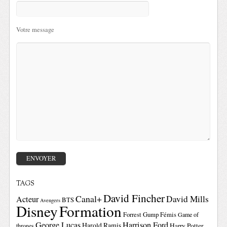
Votre message
TAGS
David Fincher
Canal+
David Mills
Acteur
BTS
Avengers
Disney
Formation
Forrest Gump
Fémis
Game of
George Lucas
Harrison Ford
Harold Ramis
Harry Potter
thrones