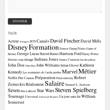
TAGS
David Fincher
Canal+
David Mills
Acteur
BTS
Avengers
Disney
Formation
Forrest Gump
Fémis
Game of
George Lucas
Harrison Ford
Harold Ramis
Harry Potter
thrones
Indiana Jones
image
Histoire vraie
James Cameron
Jim Broadbent
John Doe
John Williams
Kathleen
Julian Glover
John Hurt
Métier
Marvel
Kennedy
Les aventuriers de l’arche perdue
Préparation
Robert
Netflix
Phil Connors
Punxsutawney
Salaire
Zemeckis
Réalisateur
Samuel L. Jackson
Steven Spielberg
Seven
Star Wars
Shia LaBeouf
Tournage
William
Un jour sans fin
Universal
Universal Pictures
Somerset