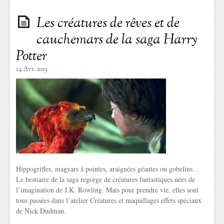
Les créatures de rêves et de
cauchemars de la saga Harry
Potter
14 Avr. 2015
Hippogriffes, magyars à pointes, araignées géantes ou gobelins…
Le bestiaire de la saga regorge de créatures fantastiques nées de
l’imagination de J.K. Rowling. Mais pour prendre vie, elles sont
tous passées dans l’atelier Créatures et maquillages effets spéciaux
de Nick Dudman.