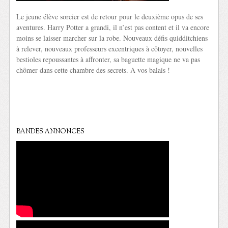
Le jeune élève sorcier est de retour pour le deuxième opus de ses
aventures. Harry Potter a grandi, il n’est pas content et il va encore
moins se laisser marcher sur la robe. Nouveaux défis quidditchiens
à relever, nouveaux professeurs excentriques à côtoyer, nouvelles
bestioles repoussantes à affronter, sa baguette magique ne va pas
chômer dans cette chambre des secrets. A vos balais !
BANDES ANNONCES