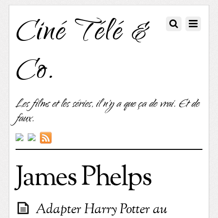
Ciné Télé &
Co.
Les films et les séries, il n'y a que ça de vrai. Et de
faux.
James Phelps
Adapter Harry Potter au