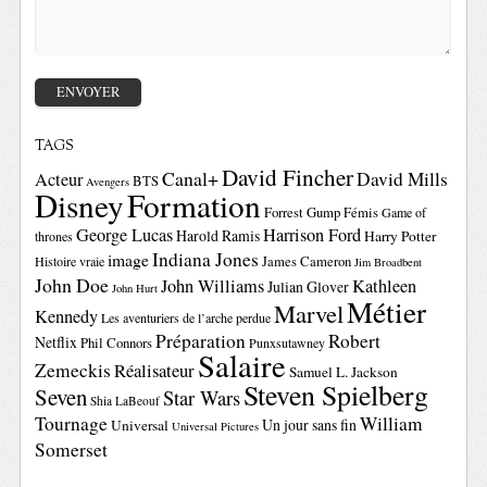
TAGS
David Fincher
Canal+
David Mills
Acteur
BTS
Avengers
Disney
Formation
Forrest Gump
Fémis
Game of
George Lucas
Harrison Ford
Harold Ramis
Harry Potter
thrones
Indiana Jones
image
Histoire vraie
James Cameron
Jim Broadbent
John Doe
John Williams
Kathleen
Julian Glover
John Hurt
Métier
Marvel
Kennedy
Les aventuriers de l’arche perdue
Préparation
Robert
Netflix
Phil Connors
Punxsutawney
Salaire
Zemeckis
Réalisateur
Samuel L. Jackson
Steven Spielberg
Seven
Star Wars
Shia LaBeouf
Tournage
William
Un jour sans fin
Universal
Universal Pictures
Somerset