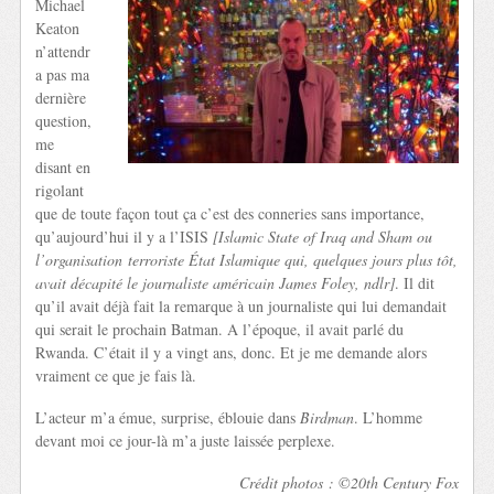
Michael
Keaton
n’attendr
a pas ma
dernière
question,
me
disant en
rigolant
que de toute façon tout ça c’est des conneries sans importance,
qu’aujourd’hui il y a l’ISIS
[
Islamic State of Iraq and Sham ou
l’
organisation terroriste État Islamique qui, quelques jours plus tôt,
avait décapité le journaliste américain James Foley, ndlr]
. Il dit
qu’il avait déjà fait la remarque à un journaliste qui lui demandait
qui serait le prochain Batman. A l’époque, il avait parlé du
Rwanda. C’était il y a vingt ans, donc. Et je me demande alors
vraiment ce que je fais là.
L’acteur m’a émue, surprise, éblouie dans
Birdman
. L’homme
devant moi ce jour-là m’a juste laissée perplexe.
Crédit photos : ©20th Century Fox