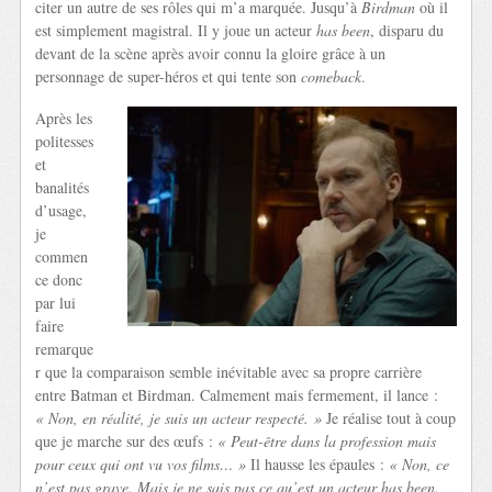
citer un autre de ses rôles qui m’a marquée. Jusqu’à
Birdman
où il
est simplement magistral. Il y joue un acteur
has been
, disparu du
devant de la scène après avoir connu la gloire grâce à un
personnage de super-héros et qui tente son
comeback
.
Après les
politesses
et
banalités
d’usage,
je
commen
ce donc
par lui
faire
remarque
r que la comparaison semble inévitable avec sa propre carrière
entre Batman et Birdman. Calmement mais fermement, il lance :
« Non, en réalité, je suis un acteur respecté. »
Je réalise tout à coup
que je marche sur des œufs :
« Peut-être dans la profession mais
pour ceux qui ont vu vos films… »
Il hausse les épaules :
« Non, ce
n’est pas grave. Mais je ne sais pas ce qu’est un acteur has been.