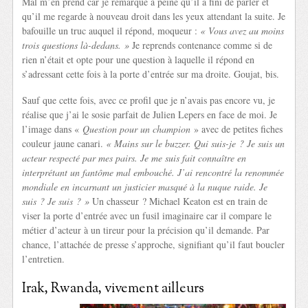
Mal m’en prend car je remarque à peine qu’il a fini de parler et
qu’il me regarde à nouveau droit dans les yeux attendant la suite. Je
bafouille un truc auquel il répond, moqueur :
« Vous avez au moins
trois questions là-dedans. »
Je reprends contenance comme si de
rien n’était et opte pour une question à laquelle il répond en
s’adressant cette fois à la porte d’entrée sur ma droite. Goujat, bis.
Sauf que cette fois, avec ce profil que je n’avais pas encore vu, je
réalise que j’ai le sosie parfait de Julien Lepers en face de moi. Je
l’image dans «
Question pour un champion
» avec de petites fiches
couleur jaune canari.
« Mains sur le buzzer. Qui suis-je ? Je suis un
acteur respecté par mes pairs. Je me suis fait connaître en
interprétant un fantôme mal embouché. J’ai rencontré la renommée
mondiale en incarnant un justicier masqué à la nuque raide. Je
suis ? Je suis ? »
Un chasseur ? Michael Keaton est en train de
viser la porte d’entrée avec un fusil imaginaire car il compare le
métier d’acteur à un tireur pour la précision qu’il demande. Par
chance, l’attachée de presse s’approche, signifiant qu’il faut boucler
l’entretien.
Irak, Rwanda, vivement ailleurs