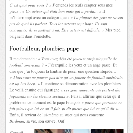
C’est quoi pour vous ? »
J’entends les œufs craquer sous mes
pieds :
« Un acteur qui était bon mais qui a perdu… »
Il
m’interrompt avec un catégorique :
« La plupart des gens ne savent
pas de quoi ils parlent. Tous les acteurs sont bons. Ils sont
courageux, ils se mettent à nu. Etre acteur est difficile. »
Mes pied
baignent dans l’omelette.
Footballeur, plombier, pape
Il me demande :
« Vous avez déjà été joueuse professionnelle de
football américain ? »
J’écarquille les yeux et un ange passe. Et
dire que j’ai toujours la hantise de poser une question stupide…
« Alors vous ne pouvez pas dire qu’un joueur de football américain
est un has been. »
Il continue sa démonstration avec les plombiers.
Le voilà ensuite qui égratigne
« ces gens ignorants qui portent des
jugements sur les réseaux sociaux »
. Puis il affirme que celui qu’il
préfère en ce moment est le pape François
« parce que personne ne
fait mieux que lui ce qu’il fait, ni dit mieux que lui ce qu’il dit »
.
Enfin, il revient de lui-même au sujet qui nous concerne :
Birdman
, sa vie, son œuvre. Ouf.
S’ensuit