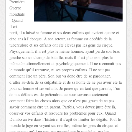
Première
Guerre
mondiale
. Quand
il est
parti, il a laissé sa femme et ses deux enfants qui avaient quatre et
cinq ans à l’époque. A son retour, sa femme est décédée de la
tuberculose et ses enfants ont été élevés par les gens du cirque.
Physiquement, il n’est plus le même homme, ayant perdu son bras
gauche sur un champ de bataille, mais il n’est plus non plus le
même émotionnellement et psychologiquement. Il ne reconnaît pas
le monde qu’il retrouve, ni ses propres enfants. Il ne sait pas
comment être un père. Son but va donc être de se pardonner,
d’aller au-delà de sa culpabilité et de sa honte de ne pas avoir été là
pour sa femme et ses enfants. Je pense qu’en tant que parents, l’un
de nos défauts est de prétendre que nous savons exactement
comment faire les choses alors que ce n’est pas grave de ne pas
savoir comment être un parent. Parfois, vous devez juste être là,
observer vos enfants et résoudre les problèmes pour eux. Quand
Dumbo arrive dans l’histoire, il s’agit de limiter les dégâts. Tout le
monde le juge en voyant ses oreilles, même les gens du cirque, et
tous savent qu’il ne sera pas accepté par la société ni par les