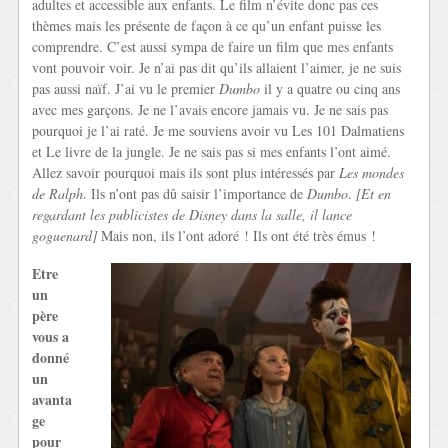
adultes et accessible aux enfants. Le film n’évite donc pas ces
thèmes mais les présente de façon à ce qu’un enfant puisse les
comprendre. C’est aussi sympa de faire un film que mes enfants
vont pouvoir voir. Je n’ai pas dit qu’ils allaient l’aimer, je ne suis
pas aussi naïf. J’ai vu le premier
Dumbo
il y a quatre ou cinq ans
avec mes garçons. Je ne l’avais encore jamais vu. Je ne sais pas
pourquoi je l’ai raté. Je me souviens avoir vu Les 101 Dalmatiens
et Le livre de la jungle. Je ne sais pas si mes enfants l’ont aimé.
Allez savoir pourquoi mais ils sont plus intéressés par
Les mondes
de Ralph
. Ils n’ont pas dû saisir l’importance de
Dumbo
.
[Et en
regardant les publicistes de Disney dans la salle, il lance
goguenard]
Mais non, ils l’ont adoré ! Ils ont été très émus !
Etre
un
père
vous a
donné
un
avanta
ge
pour