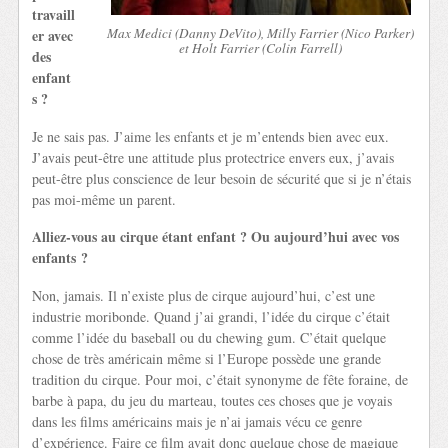
travaill
Max Medici (Danny DeVito), Milly Farrier (Nico Parker)
er avec
et Holt Farrier (Colin Farrell)
des
enfant
s ?
Je ne sais pas. J’aime les enfants et je m’entends bien avec eux.
J’avais peut-être une attitude plus protectrice envers eux, j’avais
peut-être plus conscience de leur besoin de sécurité que si je n’étais
pas moi-même un parent.
Alliez-vous au cirque étant enfant ? Ou aujourd’hui avec vos
enfants ?
Non, jamais. Il n’existe plus de cirque aujourd’hui, c’est une
industrie moribonde. Quand j’ai grandi, l’idée du cirque c’était
comme l’idée du baseball ou du chewing gum. C’était quelque
chose de très américain même si l’Europe possède une grande
tradition du cirque. Pour moi, c’était synonyme de fête foraine, de
barbe à papa, du jeu du marteau, toutes ces choses que je voyais
dans les films américains mais je n’ai jamais vécu ce genre
d’expérience. Faire ce film avait donc quelque chose de magique