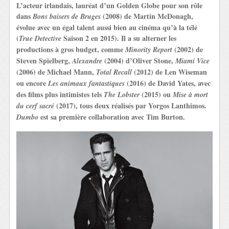
L’acteur irlandais, lauréat d’un Golden Globe pour son rôle
dans
(2008) de Martin McDonagh,
Bons baisers de Bruges
évolue avec un égal talent aussi bien au cinéma qu’à la télé
(
Saison 2 en 2015). Il a su alterner les
True Detective
productions à gros budget, comme
(2002) de
Minority Report
Steven Spielberg,
(2004) d’Oliver Stone,
Alexandre
Miami Vice
(2006) de Michael Mann,
(2012) de Len Wiseman
Total Recall
ou encore
(2016) de David Yates, avec
Les animaux fantastiques
des films plus intimistes tels
(2015) ou
The Lobster
Mise à mort
(2017), tous deux réalisés par Yorgos Lanthimos.
du cerf sacré
est sa première collaboration avec Tim Burton.
Dumbo