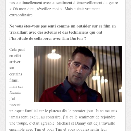
pas continuellement avec ce sentiment d’émerveillement du genre
« Oh mon dieu, réveillez-moi ». Mais c’était vraiment
extraordinaire.
Ne vous êtes-vous pas senti comme un outsider sur ce film en
travaillant avec des acteurs et des techniciens qui ont
l’habitude de collaborer avec Tim Burton ?
Cela peut
en effet
arriver
sur
certains
films,
mais sur
Dumbo
j’ai
ressenti
un esprit familial sur le plateau dès le premier jour. Je ne me suis
jamais senti exclu, au contraire, j’ai eu le sentiment de rejoindre
une troupe, c’était agréable. Michael et Danny ont déjà travaillé
ensemble avec Tim et pour Tim et vous pouviez sentir leur