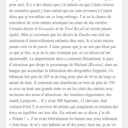
pour moi. Il y a des choses que j’ai aimées ou que j’étais curieux
de connaître quand j’étais enfant qui me sont revenues à l’esprit
alors que je travaillais sur ce long métrage. J’ai eu la chance de
rencontrer de vrais talents artistiques au cours de ma carrière.
Certains décors d’
Alexandre
et de
Total Recall
ne seront jamais
égalés. Mais je reconnais que les décors de
Dumbo
ont créé un
sentiment d’émerveillement enfantin chez moi. Je n’avais encore
jamais rien vu de pareil. J’aime penser que je ne suis pas blasé par
ce que je fais, et je ne le suis vraiment pas, et ces décors m’ont
époustouflé. Le département déco a construit Dreamland, le parc
d’attraction que dirige le personnage de Michael
[Keaton]
, dans un
hangar qui accueillait la fabrication des dirigeables Zeppelin. Ce
bâtiment fait près de 245 m de long pour plus de 60 m de large et
autant de haut. Il contenait une plateforme en bois de plus de 150
m avec en bout une grande tente et sur les côtés des entrées avec
au-dessus des noms d’attractions, des lumières clignotantes, des
stands à popcorn… Il y avait 400 figurants, 12 chevaux, huit
voitures Ford T et environ 40 artistes qui jonglaient ou tenaient des
trucs en équilibre sur leur tête. En entrant sur ce décor, j’ai dit
« Putain ! ». J’en avais littéralement les larmes aux yeux tellement
c’était beau. Je m’y suis habitué au fil des jours, bien sûr, je ne vis