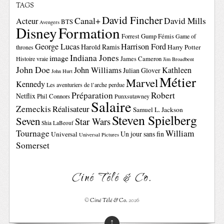
TAGS
David Fincher
Canal+
David Mills
Acteur
BTS
Avengers
Disney
Formation
Forrest Gump
Fémis
Game of
George Lucas
Harrison Ford
Harold Ramis
Harry Potter
thrones
Indiana Jones
image
Histoire vraie
James Cameron
Jim Broadbent
John Doe
John Williams
Kathleen
Julian Glover
John Hurt
Métier
Marvel
Kennedy
Les aventuriers de l’arche perdue
Préparation
Robert
Netflix
Phil Connors
Punxsutawney
Salaire
Zemeckis
Réalisateur
Samuel L. Jackson
Steven Spielberg
Seven
Star Wars
Shia LaBeouf
Tournage
William
Un jour sans fin
Universal
Universal Pictures
Somerset
Ciné Télé & Co.
©
Ciné Télé & Co.
2026
↑