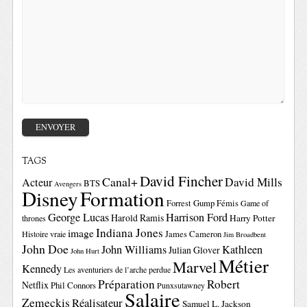
TAGS
David Fincher
Canal+
David Mills
Acteur
BTS
Avengers
Disney
Formation
Forrest Gump
Fémis
Game of
George Lucas
Harrison Ford
Harold Ramis
Harry Potter
thrones
Indiana Jones
image
Histoire vraie
James Cameron
Jim Broadbent
John Doe
John Williams
Kathleen
Julian Glover
John Hurt
Métier
Marvel
Kennedy
Les aventuriers de l’arche perdue
Préparation
Robert
Netflix
Phil Connors
Punxsutawney
Salaire
Zemeckis
Réalisateur
Samuel L. Jackson