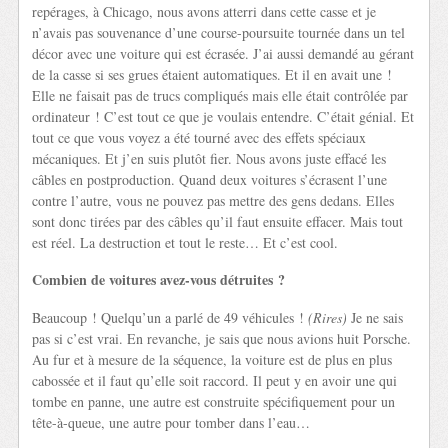
repérages, à Chicago, nous avons atterri dans cette casse et je
n’avais pas souvenance d’une course-poursuite tournée dans un tel
décor avec une voiture qui est écrasée. J’ai aussi demandé au gérant
de la casse si ses grues étaient automatiques. Et il en avait une !
Elle ne faisait pas de trucs compliqués mais elle était contrôlée par
ordinateur ! C’est tout ce que je voulais entendre. C’était génial. Et
tout ce que vous voyez a été tourné avec des effets spéciaux
mécaniques. Et j’en suis plutôt fier. Nous avons juste effacé les
câbles en postproduction. Quand deux voitures s’écrasent l’une
contre l’autre, vous ne pouvez pas mettre des gens dedans. Elles
sont donc tirées par des câbles qu’il faut ensuite effacer. Mais tout
est réel. La destruction et tout le reste… Et c’est cool.
Combien de voitures avez-vous détruites ?
Beaucoup ! Quelqu’un a parlé de 49 véhicules !
(Rires)
Je ne sais
pas si c’est vrai. En revanche, je sais que nous avions huit Porsche.
Au fur et à mesure de la séquence, la voiture est de plus en plus
cabossée et il faut qu’elle soit raccord. Il peut y en avoir une qui
tombe en panne, une autre est construite spécifiquement pour un
tête-à-queue, une autre pour tomber dans l’eau…