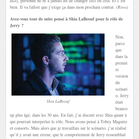
mal
], personne ne m’a jamais dit de changer ceci ou cela. Et c’est
bien. Il va falloir que j’exige ça dans mon prochain contrat.
(Rires)
Avez-vous tout de suite pensé à Shia LaBeouf pour le rôle de
Jerry ?
Non,
parce
que
dans la
premiè
re
version
du
scénari
o, Jerry
Shia LaBeouf
était
beauco
up plus âgé, dans les 30 ans. En fait, j’ai discuté avec Shia quant à
qui pourrait interpréter le rôle. Nous avons pensé à Tobey Maguire
et consorts. Mais alors que je travaillais sur le scénario, j’ai réalisé
qu’il y avait une erreur, que le comportement de Jerry ressemblait