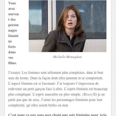
Vous
avez
souven
t des
person
nages
fémini
ns
forts
dans
Michelle Monaghan
vos
films.
J’essaye. Les femmes sont tellement plus complexes, dans le bon
sens du terme. Dans la façon dont elles pensent et se comportent.
L’aspect féminin est si fascinant. J’ai toujours l’impression de
redevenir un petit garçon face à elles. L’esprit féminin est beaucoup
plus compliqué. L’esprit masculin est plus simple.
(Rires)
Et je ne
parle pas que de sexe. J’aime les personnages féminins pour leur
complexité, qu’elles soient belles ou non.
C’est pour ça que vous avez choisi une voix féminine pour Aria,