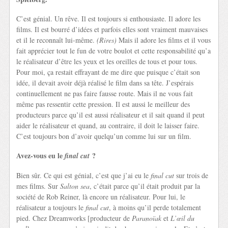
C’est génial. Un rêve. Il est toujours si enthousiaste. Il adore les
films. Il est bourré d’idées et parfois elles sont vraiment mauvaises
et il le reconnaît lui-même.
(Rires)
Mais il adore les films et il vous
fait apprécier tout le fun de votre boulot et cette responsabilité qu’a
le réalisateur d’être les yeux et les oreilles de tous et pour tous.
Pour moi, ça restait effrayant de me dire que puisque c’était son
idée, il devait avoir déjà réalisé le film dans sa tête. J’espérais
continuellement ne pas faire fausse route. Mais il ne vous fait
même pas ressentir cette pression. Il est aussi le meilleur des
producteurs parce qu’il est aussi réalisateur et il sait quand il peut
aider le réalisateur et quand, au contraire, il doit le laisser faire.
C’est toujours bon d’avoir quelqu’un comme lui sur un film.
Avez-vous eu le
?
final cut
Bien sûr. Ce qui est génial, c’est que j’ai eu le
final cut
sur trois de
mes films. Sur
Salton sea
, c’était parce qu’il était produit par la
société de Rob Reiner, là encore un réalisateur. Pour lui, le
réalisateur a toujours le
final cut
, à moins qu’il perde totalement
pied. Chez Dreamworks [producteur de
Paranoïak
et
L’œil du