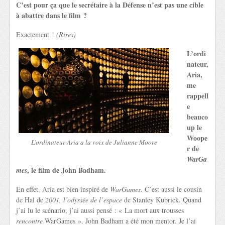
C’est pour ça que le secrétaire à la Défense n’est pas une cible
à abattre dans le film ?
Exactement !
(Rires)
L’ordi
nateur,
Aria,
me
rappell
e
beauco
up le
Woope
L’ordinateur Aria a la voix de Julianne Moore
r de
WarGa
, le film de John Badham.
mes
En effet. Aria est bien inspiré de
WarGames
. C’est aussi le cousin
de Hal de
2001, l’odyssée de l’espace
de Stanley Kubrick. Quand
j’ai lu le scénario, j’ai aussi pensé : « La mort aux trousses
rencontre
WarGames ». John Badham a été mon mentor. Je l’ai