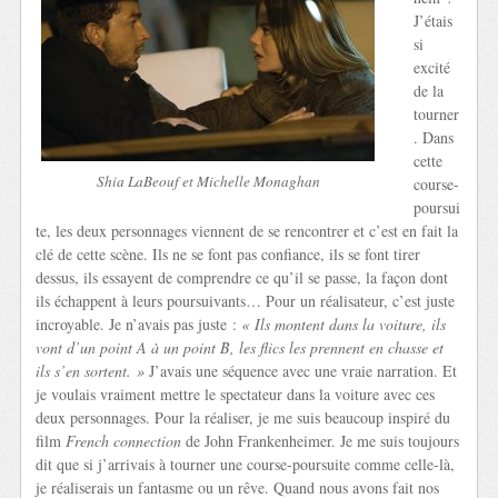
J’étais
si
excité
de la
tourner
. Dans
cette
Shia LaBeouf et Michelle Monaghan
course-
poursui
te, les deux personnages viennent de se rencontrer et c’est en fait la
clé de cette scène. Ils ne se font pas confiance, ils se font tirer
dessus, ils essayent de comprendre ce qu’il se passe, la façon dont
ils échappent à leurs poursuivants… Pour un réalisateur, c’est juste
incroyable. Je n’avais pas juste :
« Ils montent dans la voiture, ils
vont d’un point A à un point B, les flics les prennent en chasse et
ils s’en sortent. »
J’avais une séquence avec une vraie narration. Et
je voulais vraiment mettre le spectateur dans la voiture avec ces
deux personnages. Pour la réaliser, je me suis beaucoup inspiré du
film
French connection
de John Frankenheimer. Je me suis toujours
dit que si j’arrivais à tourner une course-poursuite comme celle-là,
je réaliserais un fantasme ou un rêve. Quand nous avons fait nos