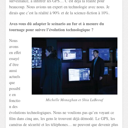
surveillance, à infiltrer les GPS… C’est déjà la réalité pour
beaucoup. Nous avions un expert en technologie avec nous. Je
dirais que c’est la réalité à 90% et de la science-fiction à 10%.
Avez-vous dû adapter le scénario au fur et à mesure du
tournage pour suivre l’évolution technologique ?
Nous
avons
en effet
essayé
d’être
aussi
actuels
que
possibl
e en
Michelle Monaghan et Shia LaBeouf
fonctio
n des
évolutions technologiques. Nous ne voulions pas qu’en voyant ce
film dans cinq ans, les gens le trouvent déjà démodé. Le GPS, les
caméras de sécurité et les téléphones… ne peuvent que devenir plus