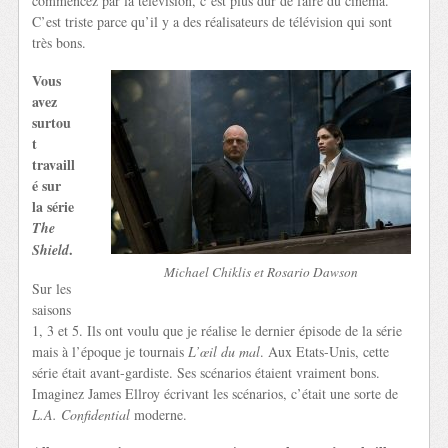
commencez par la télévision, c’est plus dur de faire du cinéma.
C’est triste parce qu’il y a des réalisateurs de télévision qui sont
très bons.
Vous
avez
surtou
t
travaill
é sur
la série
The
.
Shield
Michael Chiklis et Rosario Dawson
Sur les
saisons
1, 3 et 5. Ils ont voulu que je réalise le dernier épisode de la série
mais à l’époque je tournais
L’œil du mal
. Aux Etats-Unis, cette
série était avant-gardiste. Ses scénarios étaient vraiment bons.
Imaginez James Ellroy écrivant les scénarios, c’était une sorte de
L.A. Confidential
moderne.