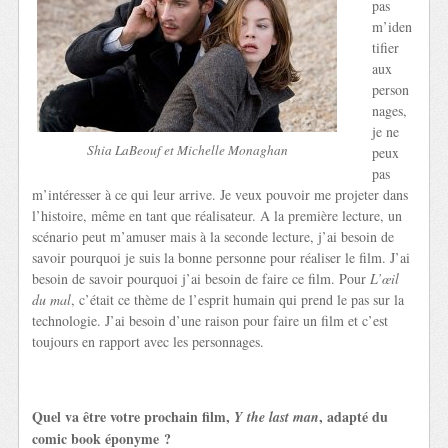
pas
m’iden
tifier
aux
person
nages,
je ne
Shia LaBeouf et Michelle Monaghan
peux
pas
m’intéresser à ce qui leur arrive. Je veux pouvoir me projeter dans
l’histoire, même en tant que réalisateur. A la première lecture, un
scénario peut m’amuser mais à la seconde lecture, j’ai besoin de
savoir pourquoi je suis la bonne personne pour réaliser le film. J’ai
besoin de savoir pourquoi j’ai besoin de faire ce film. Pour
L’œil
du mal
, c’était ce thème de l’esprit humain qui prend le pas sur la
technologie. J’ai besoin d’une raison pour faire un film et c’est
toujours en rapport avec les personnages.
Quel va être votre prochain film,
, adapté du
Y the last man
comic book éponyme ?