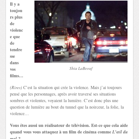
Il y a
toujou
rs plus
de
violenc
e que
de
tendre
sse
dans
Shia LaBeouf
vos
films…
(Rires)
C’est la situation qui crée la violence. Mais j’ai toujours
pensé que les personnages, après avoir traversé ses situations
sombres et violentes, voyaient la lumière. C’est donc plus une
question de lumière au bout du tunnel que la noirceur, la folie, la
violence…
Vous êtes aussi un réalisateur de télévision. Est-ce que cela aide
quand vous vous attaquez à un film de cinéma comme
L’œil du
?
mal