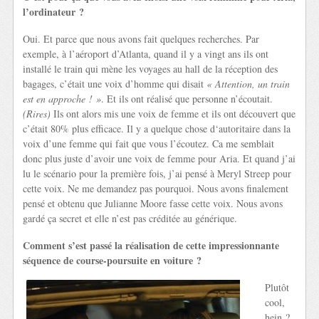
l’ordinateur ?
Oui. Et parce que nous avons fait quelques recherches. Par
exemple, à l’aéroport d’Atlanta, quand il y a vingt ans ils ont
installé le train qui mène les voyages au hall de la réception des
bagages, c’était une voix d’homme qui disait
« Attention, un train
est en approche ! »
. Et ils ont réalisé que personne n’écoutait.
(Rires)
Ils ont alors mis une voix de femme et ils ont découvert que
c’était 80% plus efficace. Il y a quelque chose d‘autoritaire dans la
voix d’une femme qui fait que vous l’écoutez. Ca me semblait
donc plus juste d’avoir une voix de femme pour Aria. Et quand j’ai
lu le scénario pour la première fois, j’ai pensé à Meryl Streep pour
cette voix. Ne me demandez pas pourquoi. Nous avons finalement
pensé et obtenu que Julianne Moore fasse cette voix. Nous avons
gardé ça secret et elle n’est pas créditée au générique.
Comment s’est passé la réalisation de cette impressionnante
séquence de course-poursuite en voiture ?
Plutôt
cool,
hein ?