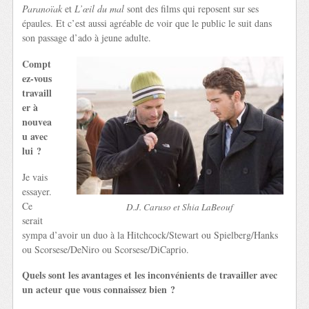
Paranoïak
et
L’œil du mal
sont des films qui reposent sur ses
épaules. Et c’est aussi agréable de voir que le public le suit dans
son passage d’ado à jeune adulte.
Compt
ez-vous
travaill
er à
nouvea
u avec
lui ?
Je vais
essayer.
Ce
D.J. Caruso et Shia LaBeouf
serait
sympa d’avoir un duo à la Hitchcock/Stewart ou Spielberg/Hanks
ou Scorsese/DeNiro ou Scorsese/DiCaprio.
Quels sont les avantages et les inconvénients de travailler avec
un acteur que vous connaissez bien ?