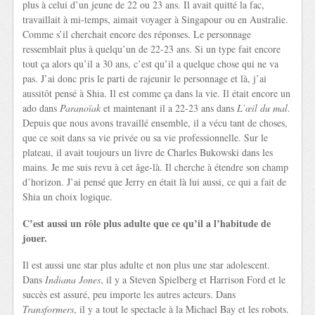
plus à celui d’un jeune de 22 ou 23 ans. Il avait quitté la fac,
travaillait à mi-temps, aimait voyager à Singapour ou en Australie.
Comme s’il cherchait encore des réponses. Le personnage
ressemblait plus à quelqu’un de 22-23 ans. Si un type fait encore
tout ça alors qu’il a 30 ans, c’est qu’il a quelque chose qui ne va
pas. J’ai donc pris le parti de rajeunir le personnage et là, j’ai
aussitôt pensé à Shia. Il est comme ça dans la vie. Il était encore un
ado dans
Paranoïak
et maintenant il a 22-23 ans dans
L’œil du mal
.
Depuis que nous avons travaillé ensemble, il a vécu tant de choses,
que ce soit dans sa vie privée ou sa vie professionnelle. Sur le
plateau, il avait toujours un livre de Charles Bukowski dans les
mains. Je me suis revu à cet âge-là. Il cherche à étendre son champ
d’horizon. J’ai pensé que Jerry en était là lui aussi, ce qui a fait de
Shia un choix logique.
C’est aussi un rôle plus adulte que ce qu’il a l’habitude de
jouer.
Il est aussi une star plus adulte et non plus une star adolescent.
Dans
Indiana Jones
, il y a Steven Spielberg et Harrison Ford et le
succès est assuré, peu importe les autres acteurs. Dans
Transformers
, il y a tout le spectacle à la Michael Bay et les robots.