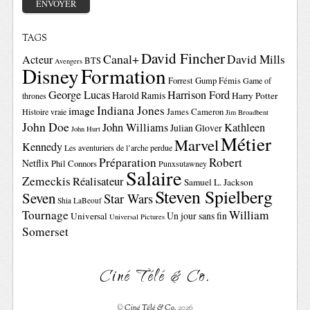
TAGS
David Fincher
Canal+
David Mills
Acteur
BTS
Avengers
Disney
Formation
Forrest Gump
Fémis
Game of
George Lucas
Harrison Ford
Harold Ramis
Harry Potter
thrones
Indiana Jones
image
Histoire vraie
James Cameron
Jim Broadbent
John Doe
John Williams
Kathleen
Julian Glover
John Hurt
Métier
Marvel
Kennedy
Les aventuriers de l’arche perdue
Préparation
Robert
Netflix
Phil Connors
Punxsutawney
Salaire
Zemeckis
Réalisateur
Samuel L. Jackson
Steven Spielberg
Seven
Star Wars
Shia LaBeouf
Tournage
William
Un jour sans fin
Universal
Universal Pictures
Somerset
Ciné Télé & Co.
©
Ciné Télé & Co.
2026